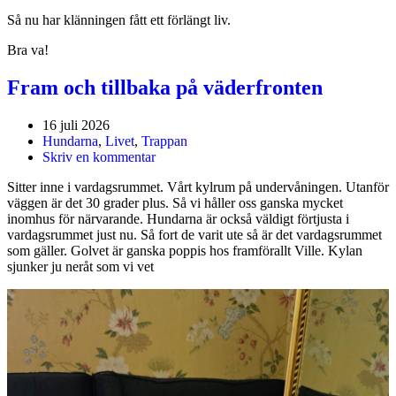
Så nu har klänningen fått ett förlängt liv.
Bra va!
Fram och tillbaka på väderfronten
16 juli 2026
Hundarna
,
Livet
,
Trappan
Skriv en kommentar
Sitter inne i vardagsrummet. Vårt kylrum på undervåningen. Utanför
väggen är det 30 grader plus. Så vi håller oss ganska mycket
inomhus för närvarande. Hundarna är också väldigt förtjusta i
vardagsrummet just nu. Så fort de varit ute så är det vardagsrummet
som gäller. Golvet är ganska poppis hos framförallt Ville. Kylan
sjunker ju neråt som vi vet