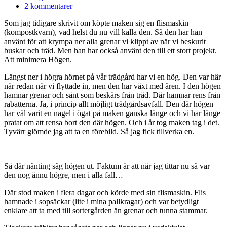
2 kommentarer
Som jag tidigare skrivit om köpte maken sig en flismaskin
(kompostkvarn), vad helst du nu vill kalla den. Så den har han
använt för att krympa ner alla grenar vi klippt av när vi beskurit
buskar och träd. Men han har också använt den till ett stort projekt.
Att minimera Högen.
Längst ner i högra hörnet på vår trädgård har vi en hög. Den var här
när redan när vi flyttade in, men den har växt med åren. I den högen
hamnar grenar och sånt som beskärs från träd. Där hamnar rens från
rabatterna. Ja, i princip allt möjligt trädgårdsavfall. Den där högen
har väl varit en nagel i ögat på maken ganska länge och vi har länge
pratat om att rensa bort den där högen. Och i år tog maken tag i det.
Tyvärr glömde jag att ta en förebild. Så jag fick tillverka en.
Så där nånting såg högen ut. Faktum är att när jag tittar nu så var
den nog ännu högre, men i alla fall…
Där stod maken i flera dagar och körde med sin flismaskin. Flis
hamnade i sopsäckar (lite i mina pallkragar) och var betydligt
enklare att ta med till sortergården än grenar och tunna stammar.