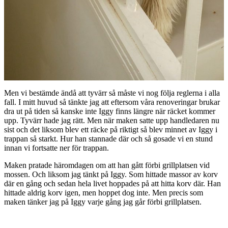
Men vi bestämde ändå att tyvärr så måste vi nog följa reglerna i alla
fall. I mitt huvud så tänkte jag att eftersom våra renoveringar brukar
dra ut på tiden så kanske inte Iggy finns längre när räcket kommer
upp. Tyvärr hade jag rätt. Men när maken satte upp handledaren nu
sist och det liksom blev ett räcke på riktigt så blev minnet av Iggy i
trappan så starkt. Hur han stannade där och så gosade vi en stund
innan vi fortsatte ner för trappan.
Maken pratade häromdagen om att han gått förbi grillplatsen vid
mossen. Och liksom jag tänkt på Iggy. Som hittade massor av korv
där en gång och sedan hela livet hoppades på att hitta korv där. Han
hittade aldrig korv igen, men hoppet dog inte. Men precis som
maken tänker jag på Iggy varje gång jag går förbi grillplatsen.