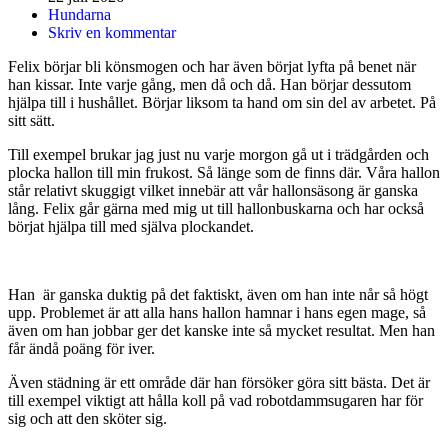
Hundarna
Skriv en kommentar
Felix börjar bli könsmogen och har även börjat lyfta på benet när
han kissar. Inte varje gång, men då och då. Han börjar dessutom
hjälpa till i hushållet. Börjar liksom ta hand om sin del av arbetet. På
sitt sätt.
Till exempel brukar jag just nu varje morgon gå ut i trädgården och
plocka hallon till min frukost. Så länge som de finns där. Våra hallon
står relativt skuggigt vilket innebär att vår hallonsäsong är ganska
lång. Felix går gärna med mig ut till hallonbuskarna och har också
börjat hjälpa till med själva plockandet.
Han är ganska duktig på det faktiskt, även om han inte når så högt
upp. Problemet är att alla hans hallon hamnar i hans egen mage, så
även om han jobbar ger det kanske inte så mycket resultat. Men han
får ändå poäng för iver.
Även städning är ett område där han försöker göra sitt bästa. Det är
till exempel viktigt att hålla koll på vad robotdammsugaren har för
sig och att den sköter sig.