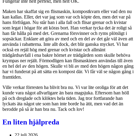
Fungerar inte helt perfekt, men helt OK.
Maken har skaffat sig en flismaskin, kompostkvarn eller vad den nu
kan kallas. Eller, det var jag som var och köpte den, men det var på
hans förfrågan. Nu står han i alla fall och flisar grenar och kvistar
som legat i högar för att köras bort. Han verkar tycka det är roligt så
han får hålla på med det. Grenarna försvinner och ryms plötsligt i
sopsäckar. Enklare att göra av med och en del av det går väl även att
använda i rabatterna. Inte allt dock, det blir ganska mycket. Vi har
också en rejäl hög med grenar och kvistar och allmänt
trädgårdsavfall i ena bakre hörnet av trädgården som skulle behöva
krympas ner rejält. Förmodligen kan flismaskinen användas till även
en hel del av den högen. Skulle vi bli av med den högen någon gång
har vi funderat på att sätta en kompost där. Vi får väl se någon gång i
framtiden.
Ville verkar förresten ha blivit bra nu. Vi var lite oroliga för att det
kunde vara något allvarligare än bara magsjuka. Eftersom han höll
på och dreglade och klöktes hela tiden. Jag tror fortfarande han
lyckats äta något ute som han inte borde ha ätit, men vad det än
berodde på så är han bra nu. Tack och lov!
En liten hjälpreda
22 juli 2026