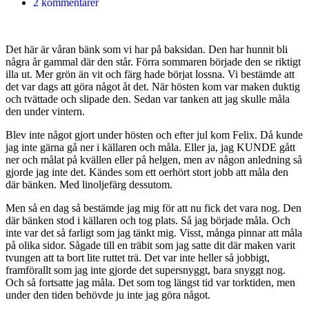
2 kommentarer
Det här är våran bänk som vi har på baksidan. Den har hunnit bli
några år gammal där den står. Förra sommaren började den se riktigt
illa ut. Mer grön än vit och färg hade börjat lossna. Vi bestämde att
det var dags att göra något åt det. När hösten kom var maken duktig
och tvättade och slipade den. Sedan var tanken att jag skulle måla
den under vintern.
Blev inte något gjort under hösten och efter jul kom Felix. Då kunde
jag inte gärna gå ner i källaren och måla. Eller ja, jag KUNDE gått
ner och målat på kvällen eller på helgen, men av någon anledning så
gjorde jag inte det. Kändes som ett oerhört stort jobb att måla den
där bänken. Med linoljefärg dessutom.
Men så en dag så bestämde jag mig för att nu fick det vara nog. Den
där bänken stod i källaren och tog plats. Så jag började måla. Och
inte var det så farligt som jag tänkt mig. Visst, många pinnar att måla
på olika sidor. Sågade till en träbit som jag satte dit där maken varit
tvungen att ta bort lite ruttet trä. Det var inte heller så jobbigt,
framförallt som jag inte gjorde det supersnyggt, bara snyggt nog.
Och så fortsatte jag måla. Det som tog längst tid var torktiden, men
under den tiden behövde ju inte jag göra något.