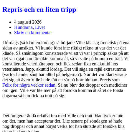
Repris och en liten tripp
4 augusti 2026
Hundarna
,
Livet
Skriv en kommentar
I lördags (så klart en lördag) så började Ville klia sig frenetisk på ena
sidan av ansiktet. Vi kunde först inte riktigt räkna ut var det var det
kliade. Så småningom konstaterade vi att vi var i princip säkra på att
det var ögat han försökte komma åt, så vi satte på honom en tratt. Vi
konsulterade veterinärappen och fick sedan fixa en akuttid hos
veterinären. Japp, akuttid lördag. Det vill säga en rejäl extrasumma
(varför händer sånt här alltid på helgerna?). När det var klart visade
det sig att även Ville hade fått ett sår på hornhinnan. Precis som
Felix för några veckor sedan
. Så nu blev det droppar och mediciner
om igen. Ville var lite mer på att försöka komma åt såret de första
dagarna så han fick ha tratt på sig.
Det fungerar ändå relativt bra med Ville och tratt. Han tycker inte
om det, men han accepterar det. Lite senare på söndagen så hade
nog droppar och annat börjat verka för han slutade att försöka klia
sig och slapp tratten.