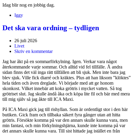
Idag blir nog en jobbig dag.
Iggy
Det ska vara ordning – tydligen
26 juli 2026
Livet
Skriv en kommentar
Jag har åkt på en sommarförkylning. Igen. Verkar vara något
återkommande varje sommar. Och alltid vid fel tillfälle. Å andra
sidan finns det väl inga rätt tillfällen att bli sjuk. Men inte bara jag
blev sjuk. Ville fick diarré och kräktes. Plus att han liksom ”klöktes”
hela tiden och även dreglade. Vi började med att ge honom
skonkost. Vilket innebär att koka grötris i mycket vatten. Så tog
grötriset slut. Jag skulle ändå åka och köpa lite fil och bär med mera
till mig själv så jag åkte till ICA Maxi.
På ICA Maxi gick jag till rishyllan. Som är ordentligt stor i den här
butiken. Gick fram och tillbaka säkert fyra gånger utan att hitta
grötris. Försökte komma på var den annars skulle kunna vara, men
min fantasi, och min förkylningshjärna, kunde inte komma på var
det annars skulle kunna vara. Till sist hittade jag istället en från