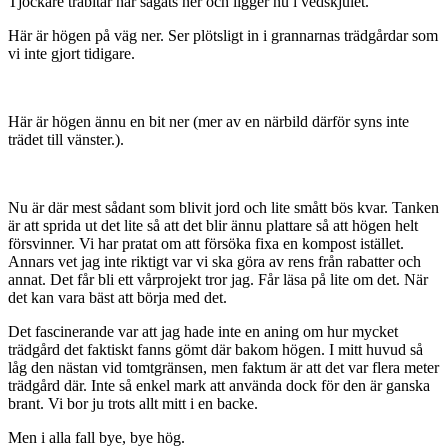
Tjockare träbitar har sågats ner och ligger nu i vedskjulet.
Här är högen på väg ner. Ser plötsligt in i grannarnas trädgårdar som
vi inte gjort tidigare.
Här är högen ännu en bit ner (mer av en närbild därför syns inte
trädet till vänster.).
Nu är där mest sådant som blivit jord och lite smått bös kvar. Tanken
är att sprida ut det lite så att det blir ännu plattare så att högen helt
försvinner. Vi har pratat om att försöka fixa en kompost istället.
Annars vet jag inte riktigt var vi ska göra av rens från rabatter och
annat. Det får bli ett vårprojekt tror jag. Får läsa på lite om det. När
det kan vara bäst att börja med det.
Det fascinerande var att jag hade inte en aning om hur mycket
trädgård det faktiskt fanns gömt där bakom högen. I mitt huvud så
låg den nästan vid tomtgränsen, men faktum är att det var flera meter
trädgård där. Inte så enkel mark att använda dock för den är ganska
brant. Vi bor ju trots allt mitt i en backe.
Men i alla fall bye, bye hög.