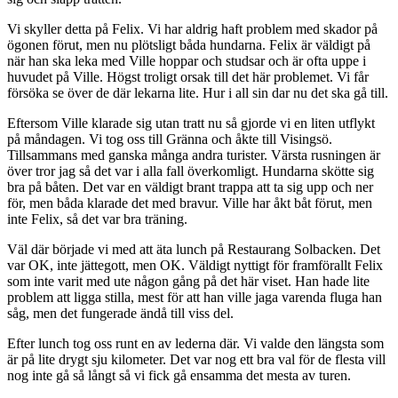
Vi skyller detta på Felix. Vi har aldrig haft problem med skador på
ögonen förut, men nu plötsligt båda hundarna. Felix är väldigt på
när han ska leka med Ville hoppar och studsar och är ofta uppe i
huvudet på Ville. Högst troligt orsak till det här problemet. Vi får
försöka se över de där lekarna lite. Hur i all sin dar nu det ska gå till.
Eftersom Ville klarade sig utan tratt nu så gjorde vi en liten utflykt
på måndagen. Vi tog oss till Gränna och åkte till Visingsö.
Tillsammans med ganska många andra turister. Värsta rusningen är
över tror jag så det var i alla fall överkomligt. Hundarna skötte sig
bra på båten. Det var en väldigt brant trappa att ta sig upp och ner
för, men båda klarade det med bravur. Ville har åkt båt förut, men
inte Felix, så det var bra träning.
Väl där började vi med att äta lunch på Restaurang Solbacken. Det
var OK, inte jättegott, men OK. Väldigt nyttigt för framförallt Felix
som inte varit med ute någon gång på det här viset. Han hade lite
problem att ligga stilla, mest för att han ville jaga varenda fluga han
såg, men det fungerade ändå till viss del.
Efter lunch tog oss runt en av lederna där. Vi valde den längsta som
är på lite drygt sju kilometer. Det var nog ett bra val för de flesta vill
nog inte gå så långt så vi fick gå ensamma det mesta av turen.