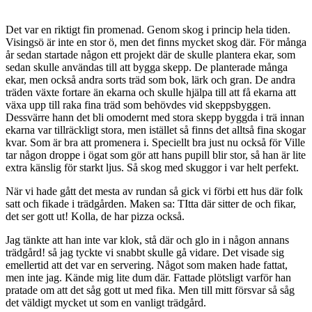
Det var en riktigt fin promenad. Genom skog i princip hela tiden.
Visingsö är inte en stor ö, men det finns mycket skog där. För många
år sedan startade någon ett projekt där de skulle plantera ekar, som
sedan skulle användas till att bygga skepp. De planterade många
ekar, men också andra sorts träd som bok, lärk och gran. De andra
träden växte fortare än ekarna och skulle hjälpa till att få ekarna att
växa upp till raka fina träd som behövdes vid skeppsbyggen.
Dessvärre hann det bli omodernt med stora skepp byggda i trä innan
ekarna var tillräckligt stora, men istället så finns det alltså fina skogar
kvar. Som är bra att promenera i. Speciellt bra just nu också för Ville
tar någon droppe i ögat som gör att hans pupill blir stor, så han är lite
extra känslig för starkt ljus. Så skog med skuggor i var helt perfekt.
När vi hade gått det mesta av rundan så gick vi förbi ett hus där folk
satt och fikade i trädgården. Maken sa: TItta där sitter de och fikar,
det ser gott ut! Kolla, de har pizza också.
Jag tänkte att han inte var klok, stå där och glo in i någon annans
trädgård! så jag tyckte vi snabbt skulle gå vidare. Det visade sig
emellertid att det var en servering. Något som maken hade fattat,
men inte jag. Kände mig lite dum där. Fattade plötsligt varför han
pratade om att det såg gott ut med fika. Men till mitt försvar så såg
det väldigt mycket ut som en vanligt trädgård.