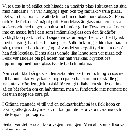
Vi tog oss in på stället och hittade en utmärkt plats i skuggan att sitta
med hundarna. Vi var hungriga igen och tog faktiskt varsin pizza.
Det var ett så bra ställe att de till och med hade hundglass. Så Felix
och Ville fick också något gott. Hundglass är glass utan en massa
socker och med någon smak som hundar gillar. Dessutom så är det
inte en massa luft i den som i människoglass och den är därför
väldigt kompakt. Det vill säga den varar länge. Felix var helt lyrisk
med en gång, han fick blåbärsglass. Ville fick trugas lite (han bara är
sån), men när han kom igång så var det supergott tyckte han också,
han fick laxglass. Deras glass varade lika länge som vår pizza och
Felix var alldeles blå på nosen när han var klar. Mycket bra
uppfinning med hundglass tyckte båda hundarna.
När vi ätit klart så gick vi den sista biten av turen och tog vi oss ner
till hamnen där vi lyckades hoppa på en båt som precis skulle gå.
Vet inte varför den gick just då för enligt tidtabellen skulle det inte
gå en båt förrän om en halvtimme, men vi funderade inte närmare på
det utan hoppade bara på.
I Gränna stannade vi till vid en polkagrisaffär så jag fick köpa en
lakritspolkagris. Jag menar, du kan ju inte bara vara i Gränna och
inte köpa en polkagris.
Sedan var det bara att köra vägen hem igen. Men allt som allt så var
det en bra tur.