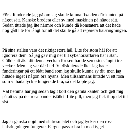
Först funderade jag på om jag skulle kunna fixa den där kanten på
något sätt. Kanske brodera eller sy med maskinen på något sätt.
Sedan tittade jag lite närmre och kunde då konstatera att det hade
nog gått lite för långt för att det skulle gå att reparera halsringningen.
På sina ställen vara det riktigt stora hål. Lite för stora hål för att
ignorera dem. Så jag gav mig ner till sybehörsaffären här i stan.
Gällde att åka dit denna veckan för sen har de semesterstängt i tre
veckor. Men jag var där i tid. Vi diskuterade lite. Jag hade
funderingar på ett blått band som jag skulle kunna sy dit, men jag
hittade inget i någon bra nyans. Men tillsammans hittade vi ett rosa
som vi båda tyckte fungerade bra, så det köpte jag.
Väl hemma har jag sedan tagit bort den gamla kanten och gett mig
på att sy på det rosa bandet istället. Lite pill, men jag fick ihop det till
sist.
Jag är ganska nöjd med slutresultatet och jag tycker den rosa
halsringningen fungerar. Färgen passar bra in med tyget.