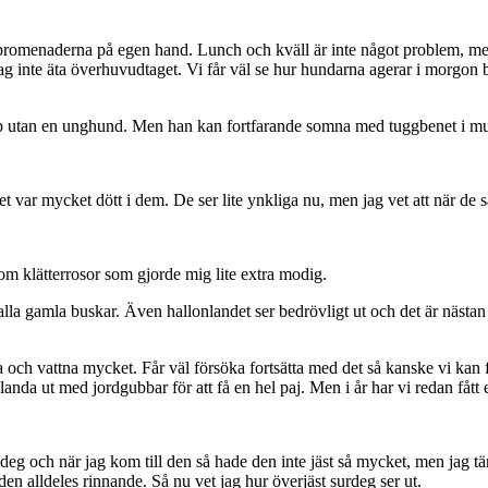
ndpromenaderna på egen hand. Lunch och kväll är inte något problem, 
ag inte äta överhuvudtaget. Vi får väl se hur hundarna agerar i morgon bi
 valp utan en unghund. Men han kan fortfarande somna med tuggbenet i m
t var mycket dött i dem. De ser lite ynkliga nu, men jag vet att när de 
 om klätterrosor som gjorde mig lite extra modig.
alla gamla buskar. Även hallonlandet ser bedrövligt ut och det är nästa
a och vattna mycket. Får väl försöka fortsätta med det så kanske vi kan f
anda ut med jordgubbar för att få en hel paj. Men i år har vi redan fått e
 och när jag kom till den så hade den inte jäst så mycket, men jag tänkt
den alldeles rinnande. Så nu vet jag hur överjäst surdeg ser ut.