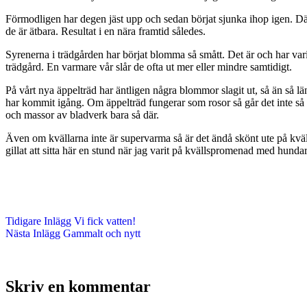
Förmodligen har degen jäst upp och sedan börjat sjunka ihop igen. Därför
de är ätbara. Resultat i en nära framtid således.
Syrenerna i trädgården har börjat blomma så smått. Det är och har var
trädgård. En varmare vår slår de ofta ut mer eller mindre samtidigt.
På vårt nya äppelträd har äntligen några blommor slagit ut, så än så läng
har kommit igång. Om äppelträd fungerar som rosor så går det inte så fo
och massor av bladverk bara så där.
Även om kvällarna inte är supervarma så är det ändå skönt ute på kvälla
gillat att sitta här en stund när jag varit på kvällspromenad med hunda
Tidigare
Inlägg
Vi fick vatten!
Nästa
Inlägg
Gammalt och nytt
Skriv en kommentar