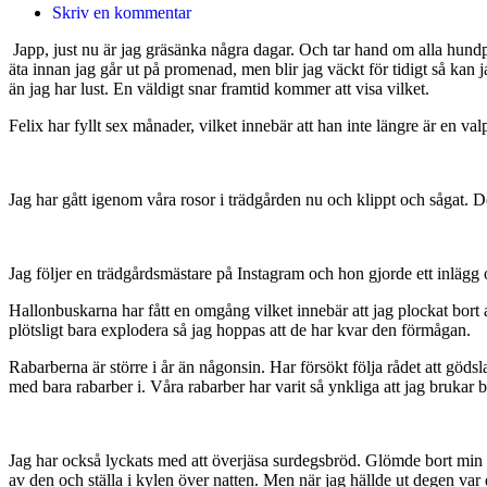
Skriv en kommentar
Japp, just nu är jag gräsänka några dagar. Och tar hand om alla hu
äta innan jag går ut på promenad, men blir jag väckt för tidigt så kan j
än jag har lust. En väldigt snar framtid kommer att visa vilket.
Felix har fyllt sex månader, vilket innebär att han inte längre är en
Jag har gått igenom våra rosor i trädgården nu och klippt och sågat. De
Jag följer en trädgårdsmästare på Instagram och hon gjorde ett inlägg
Hallonbuskarna har fått en omgång vilket innebär att jag plockat bort 
plötsligt bara explodera så jag hoppas att de har kvar den förmågan.
Rabarberna är större i år än någonsin. Har försökt följa rådet att gödsl
med bara rabarber i. Våra rabarber har varit så ynkliga att jag brukar bl
Jag har också lyckats med att överjäsa surdegsbröd. Glömde bort min deg
av den och ställa i kylen över natten. Men när jag hällde ut degen var 