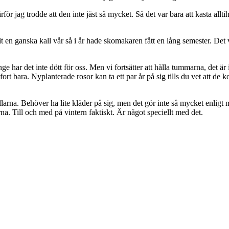
 jag trodde att den inte jäst så mycket. Så det var bara att kasta alltih
it en ganska kall vår så i år hade skomakaren fått en lång semester. Det
e har det inte dött för oss. Men vi fortsätter att hålla tummarna, det är 
rt bara. Nyplanterade rosor kan ta ett par år på sig tills du vet att de 
rna. Behöver ha lite kläder på sig, men det gör inte så mycket enligt mi
rna. Till och med på vintern faktiskt. Är något speciellt med det.