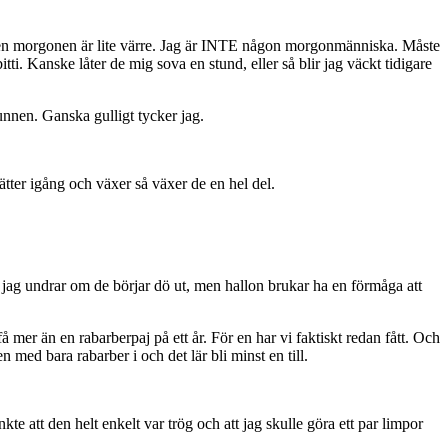
men morgonen är lite värre. Jag är INTE någon morgonmänniska. Måste
tti. Kanske låter de mig sova en stund, eller så blir jag väckt tidigare
unnen. Ganska gulligt tycker jag.
sätter igång och växer så växer de en hel del.
n jag undrar om de börjar dö ut, men hallon brukar ha en förmåga att
å mer än en rabarberpaj på ett år. För en har vi faktiskt redan fått. Och
n med bara rabarber i och det lär bli minst en till.
e att den helt enkelt var trög och att jag skulle göra ett par limpor