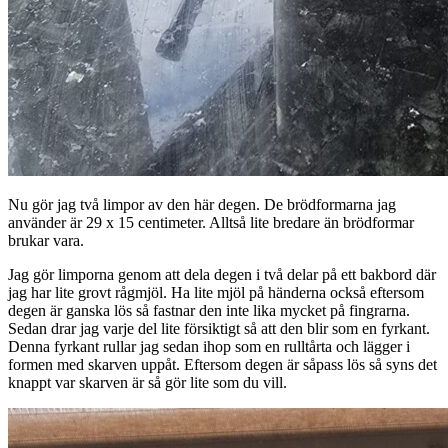
Nu gör jag två limpor av den här degen. De brödformarna jag
använder är 29 x 15 centimeter. Alltså lite bredare än brödformar
brukar vara.
Jag gör limporna genom att dela degen i två delar på ett bakbord där
jag har lite grovt rågmjöl. Ha lite mjöl på händerna också eftersom
degen är ganska lös så fastnar den inte lika mycket på fingrarna.
Sedan drar jag varje del lite försiktigt så att den blir som en fyrkant.
Denna fyrkant rullar jag sedan ihop som en rulltårta och lägger i
formen med skarven uppåt. Eftersom degen är såpass lös så syns det
knappt var skarven är så gör lite som du vill.