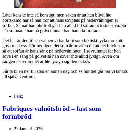
Låter kanske inte så konstigt, men saken är att han blivit lite
bortskämd här så han tror att hans sovplats på nedervåningen är
soffan. Så när han blir trött går han alltid till soffan och ska sova. Så
här somnade han på golvet innan han hann kom fram.
Det här är den första valpen vi har köpt som faktiskt tycker om att
gosa med oss. Förmodligen det som är orsaken till att det blivit som
så att soffan är hans säng på nedervåningen. I sovrummet får han
sova i en säng på golvet så han sover inte alltid lyxigt. Även om
sängen i sovrummet är lite lyxig i sig den också.
Får ta bilen ner till stan en annan dag och se hur det går när vi tar oss
till själva centrum.
Felix
Fabriques valnötsbröd – fast som
formbröd
23 januari 2026