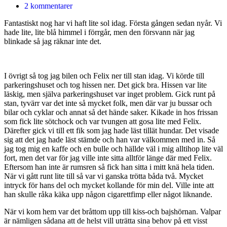
2 kommentarer
Fantastiskt nog har vi haft lite sol idag. Första gången sedan nyår. Vi
hade lite, lite blå himmel i förrgår, men den försvann när jag
blinkade så jag räknar inte det.
I övrigt så tog jag bilen och Felix ner till stan idag. Vi körde till
parkeringshuset och tog hissen ner. Det gick bra. Hissen var lite
läskig, men själva parkeringshuset var inget problem. Gick runt på
stan, tyvärr var det inte så mycket folk, men där var ju bussar och
bilar och cyklar och annat så det hände saker. Kikade in hos frissan
som fick lite sötchock och var tvungen att gosa lite med Felix.
Därefter gick vi till ett fik som jag hade läst tillät hundar. Det visade
sig att det jag hade läst stämde och han var välkommen med in. Så
jag tog mig en kaffe och en bulle och hällde väl i mig alltihop lite väl
fort, men det var för jag ville inte sitta alltför länge där med Felix.
Eftersom han inte är rumsren så fick han sitta i mitt knä hela tiden.
När vi gått runt lite till så var vi ganska trötta båda två. Mycket
intryck för hans del och mycket kollande för min del. Ville inte att
han skulle råka käka upp någon cigarettfimp eller något liknande.
När vi kom hem var det bråttom upp till kiss-och bajshörnan. Valpar
är nämligen sådana att de helst vill uträtta sina behov på ett visst