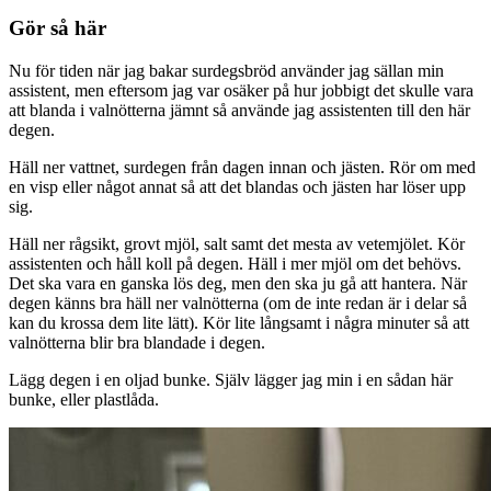
Gör så här
Nu för tiden när jag bakar surdegsbröd använder jag sällan min
assistent, men eftersom jag var osäker på hur jobbigt det skulle vara
att blanda i valnötterna jämnt så använde jag assistenten till den här
degen.
Häll ner vattnet, surdegen från dagen innan och jästen. Rör om med
en visp eller något annat så att det blandas och jästen har löser upp
sig.
Häll ner rågsikt, grovt mjöl, salt samt det mesta av vetemjölet. Kör
assistenten och håll koll på degen. Häll i mer mjöl om det behövs.
Det ska vara en ganska lös deg, men den ska ju gå att hantera. När
degen känns bra häll ner valnötterna (om de inte redan är i delar så
kan du krossa dem lite lätt). Kör lite långsamt i några minuter så att
valnötterna blir bra blandade i degen.
Lägg degen i en oljad bunke. Själv lägger jag min i en sådan här
bunke, eller plastlåda.