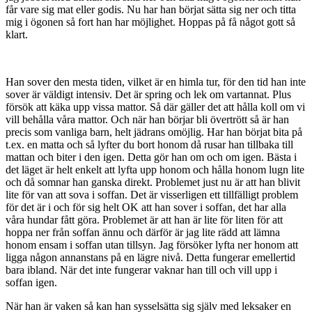
får vare sig mat eller godis. Nu har han börjat sätta sig ner och titta
mig i ögonen så fort han har möjlighet. Hoppas på få något gott så
klart.
Han sover den mesta tiden, vilket är en himla tur, för den tid han inte
sover är väldigt intensiv. Det är spring och lek om vartannat. Plus
försök att käka upp vissa mattor. Så där gäller det att hålla koll om vi
vill behålla våra mattor. Och när han börjar bli övertrött så är han
precis som vanliga barn, helt jädrans omöjlig. Har han börjat bita på
t.ex. en matta och så lyfter du bort honom då rusar han tillbaka till
mattan och biter i den igen. Detta gör han om och om igen. Bästa i
det läget är helt enkelt att lyfta upp honom och hålla honom lugn lite
och då somnar han ganska direkt. Problemet just nu är att han blivit
lite för van att sova i soffan. Det är visserligen ett tillfälligt problem
för det är i och för sig helt OK att han sover i soffan, det har alla
våra hundar fått göra. Problemet är att han är lite för liten för att
hoppa ner från soffan ännu och därför är jag lite rädd att lämna
honom ensam i soffan utan tillsyn. Jag försöker lyfta ner honom att
ligga någon annanstans på en lägre nivå. Detta fungerar emellertid
bara ibland. När det inte fungerar vaknar han till och vill upp i
soffan igen.
När han är vaken så kan han sysselsätta sig själv med leksaker en