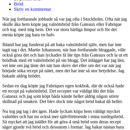
Bröd
Skriv en kommentar
När jag fortfarande jobbade så var jag ofta i Stockholm. Ofta när jag
skulle åka hem köpte jag valnötsbröd från Gateaux eller Fabrique
och tog med mig hem. Det var stora härliga limpor och för det
mesta köpte jag bara en halv.
Ibland har jag funderat på att baka valnötsbröd själv, men har inte
tagit tag i det. Martin Johansson, när han fortfarande bloggade, ville
också göra det och han lyckades få lite tips från Gateaux och la ut ett
brödbak med ett valnötsbröd på sin blogg. Det inlägget har jag läst,
vet inte om jag läste det när han skrev det eller om det var när jag
började söka recept på nätet, men det har inte så stor betydelse. Jag
bakade aldrig brödet.
Sedan en dag köpte jag Fabriques egen kokbok, där de också hade
ett recept på valnötsbröd. Det receptet var väldigt likt det från
Gatueax och jag som köpt båda kände heller aldrig någon större
skillnad på smaken. Det blev dock inte något bröd bakat då heller.
Nu tog jag tag i det igen. Hade lyckats köpa hem väldigt mycket
valnötter och har nu också mer självförtroende i mina surdegsbröd.
Så mycket att jag istället för att göra 4 små bröd som deras recept
säger gjorde två bröd och dessutom i formar. Jag bakar nästan bara