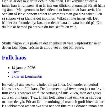
Och så är det så klart ut och in hela tiden. Det kommer att dröja
innan han är rumsren. Han är inte ens tillräckligt gammal för att hålla
sig ännu. Men genom att hela tiden ta ut honom när han sovit, lekt
och ätit så lär vi honom att det är utomhus man gör sina saker. Och
så slipper vi så klart få det inomhus. Vilket vi inte heller vill. Det
händer fortfarande olyckor, men det är bara att vara beredd på. Om
du inte är beredd på det ska du inte skaffa en valp.
Skulle någon vilja påstå att det är enkelt att vara valpförälder så är
det en total lögn. Trösten är att du vet att det blir bättre.
Fullt kaos
14 januari 2026
Livet
Skriv en kommentar
En valp på åtta veckor vänder allt på ända. Och under en period
känns det som fullt kaos. Det kommer att gå över, men just nu är vi i
fullt kaos. Försöker att få lite ordning på lille killen, men det gäller
att ta en bit i taget. T.ex. är han helt galen i mat och kastar sig över
mat om det går. För att få liiite ordning på mat och godisbiten så har
jag jobbat med att han ska sitta ner och titta mig i ögonen innan han