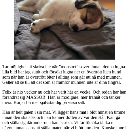
Tar möjlighet att skriva lite när ”monstret” sover. Innan denna lugna
lilla bild har jag suttit och försökt lugna ner en övertrött liten hund
som när han är övertrött biter i allting som går att nå med munnen.
Gäller att se till att det som är framför munnen inte är dina fingrar.
Felix är nio veckor nu och har varit här en vecka. Och redan har han
förändrat sig MASSOR. Han är modigare, mer framåt och tänker
mera. Börjar bli mer självständig på vissa sätt.
Han är helt galen i sin mat. Vi lägger hans mat i blöt minst en timme
innan den ska ätas och han känner doften av var den står. Kan gå
och ställa sig därunder och bara skrika. Vi får försöka tänka ut
någon annanstans att ställa maten när vi blött upp den. Kanske inne i