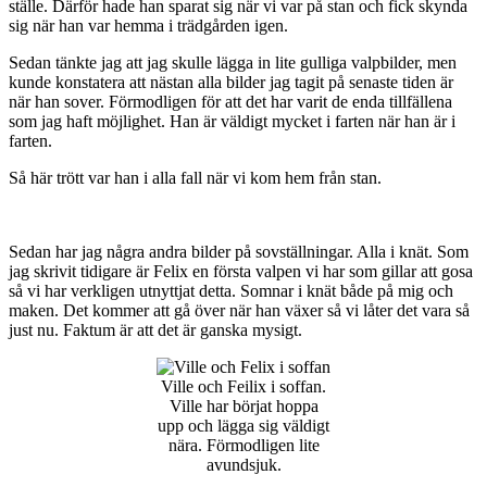
ställe. Därför hade han sparat sig när vi var på stan och fick skynda
sig när han var hemma i trädgården igen.
Sedan tänkte jag att jag skulle lägga in lite gulliga valpbilder, men
kunde konstatera att nästan alla bilder jag tagit på senaste tiden är
när han sover. Förmodligen för att det har varit de enda tillfällena
som jag haft möjlighet. Han är väldigt mycket i farten när han är i
farten.
Så här trött var han i alla fall när vi kom hem från stan.
Sedan har jag några andra bilder på sovställningar. Alla i knät. Som
jag skrivit tidigare är Felix en första valpen vi har som gillar att gosa
så vi har verkligen utnyttjat detta. Somnar i knät både på mig och
maken. Det kommer att gå över när han växer så vi låter det vara så
just nu. Faktum är att det är ganska mysigt.
Ville och Feilix i soffan.
Ville har börjat hoppa
upp och lägga sig väldigt
nära. Förmodligen lite
avundsjuk.