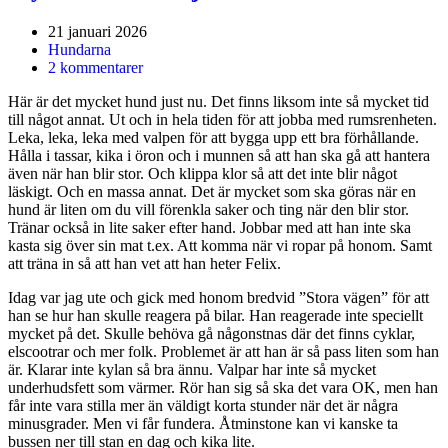
21 januari 2026
Hundarna
2 kommentarer
Här är det mycket hund just nu. Det finns liksom inte så mycket tid
till något annat. Ut och in hela tiden för att jobba med rumsrenheten.
Leka, leka, leka med valpen för att bygga upp ett bra förhållande.
Hålla i tassar, kika i öron och i munnen så att han ska gå att hantera
även när han blir stor. Och klippa klor så att det inte blir något
läskigt. Och en massa annat. Det är mycket som ska göras när en
hund är liten om du vill förenkla saker och ting när den blir stor.
Tränar också in lite saker efter hand. Jobbar med att han inte ska
kasta sig över sin mat t.ex. Att komma när vi ropar på honom. Samt
att träna in så att han vet att han heter Felix.
Idag var jag ute och gick med honom bredvid ”Stora vägen” för att
han se hur han skulle reagera på bilar. Han reagerade inte speciellt
mycket på det. Skulle behöva gå någonstnas där det finns cyklar,
elscootrar och mer folk. Problemet är att han är så pass liten som han
är. Klarar inte kylan så bra ännu. Valpar har inte så mycket
underhudsfett som värmer. Rör han sig så ska det vara OK, men han
får inte vara stilla mer än väldigt korta stunder när det är några
minusgrader. Men vi får fundera. Åtminstone kan vi kanske ta
bussen ner till stan en dag och kika lite.