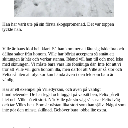
Han har varit ute på sin första skogspromenad. Det var toppen
tyckte han.
Ville är hans idol helt klart. Så han kommer att lära sig både bra och
dåliga saker från honom. Ville har börjat acceptera så smått att
skitungen är här och verkar stanna. Ibland vill han till och med leka
med skitungen. Vi måste bara vara lite försiktiga där. Inte för att vi
tror att Ville vill göra honom illa, men därför att Ville är så stor och
Felix så liten att olyckor kan hända även i den lek som bara är
vänlig.
Här är ett exempel på Villedyrkan, och även på vanligt
hundbeteende. De har legat och tuggat på varsitt ben, Felix på ett
litet och Ville på ett stort. När Ville går sin väg så susar Felix iväg
och tar Villes ben. Som är nästan lika stort som han själv. Något som
inte gör den minsta skillnad. Behöver bara jobba lite extra.