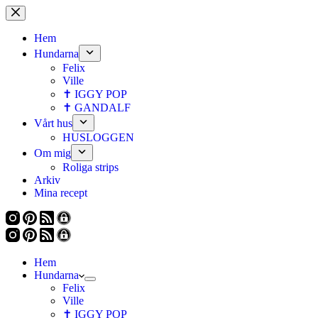
Hoppa
till
innehåll
Hem
Hundarna
Felix
Ville
✝ IGGY POP
✝ GANDALF
Vårt hus
HUSLOGGEN
Om mig
Roliga strips
Arkiv
Mina recept
Hem
Hundarna
Felix
Ville
✝ IGGY POP