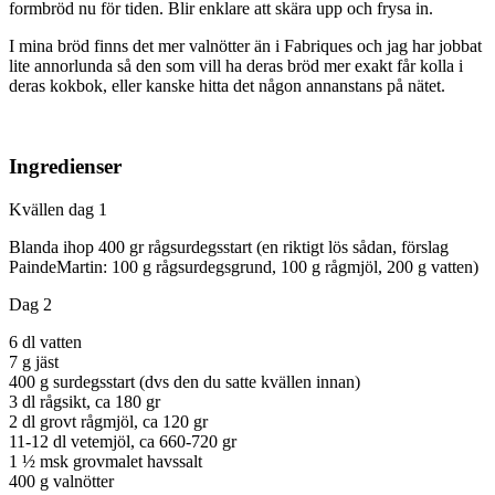
formbröd nu för tiden. Blir enklare att skära upp och frysa in.
I mina bröd finns det mer valnötter än i Fabriques och jag har jobbat
lite annorlunda så den som vill ha deras bröd mer exakt får kolla i
deras kokbok, eller kanske hitta det någon annanstans på nätet.
Ingredienser
Kvällen dag 1
Blanda ihop 400 gr rågsurdegsstart (en riktigt lös sådan, förslag
PaindeMartin: 100 g rågsurdegsgrund, 100 g rågmjöl, 200 g vatten)
Dag 2
6 dl vatten
7 g jäst
400 g surdegsstart (dvs den du satte kvällen innan)
3 dl rågsikt, ca 180 gr
2 dl grovt rågmjöl, ca 120 gr
11-12 dl vetemjöl, ca 660-720 gr
1 ½ msk grovmalet havssalt
400 g valnötter