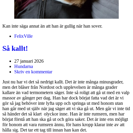
Kan inte säga annat än att han är gullig när han sover.
Felix
Ville
Så kallt!
27 januari 2026
Hundarna
Skriv en kommentar
Just nu har vi det så nedrigt kallt. Det är inte många minusgrader,
men det blåser från Nordost och upplevelsen är många grader
kallare än vad termometern säger. Inte så roligt att gå ut med en valp
massor av gånger per dag. Han har dock börjat fatta vad det är vi
gör så jag behöver inte lyfta upp och springa ut med honom utan
han går med ut själv när jag säger att vi ska gå ut. Men går vi inte tid
så händer det så klart olyckor inne. Han är inte rumsren, men har
börjat förstå att han ska gå ut och göra saker. Det är inte ens möjligt
för honom att vara rumsren ännu, för hans kropp klarar inte av att
hålla sig. Det tar ett tag till innan han kan det.