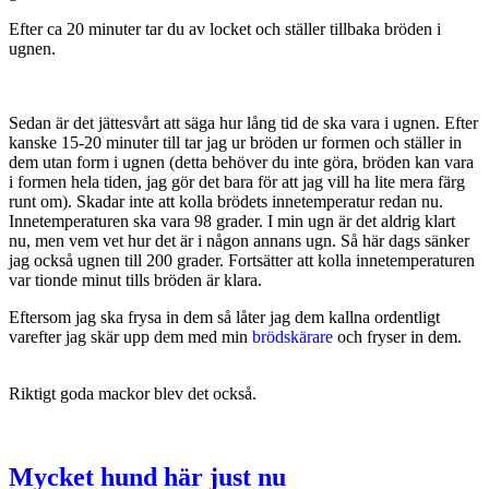
Efter ca 20 minuter tar du av locket och ställer tillbaka bröden i
ugnen.
Sedan är det jättesvårt att säga hur lång tid de ska vara i ugnen. Efter
kanske 15-20 minuter till tar jag ur bröden ur formen och ställer in
dem utan form i ugnen (detta behöver du inte göra, bröden kan vara
i formen hela tiden, jag gör det bara för att jag vill ha lite mera färg
runt om). Skadar inte att kolla brödets innetemperatur redan nu.
Innetemperaturen ska vara 98 grader. I min ugn är det aldrig klart
nu, men vem vet hur det är i någon annans ugn. Så här dags sänker
jag också ugnen till 200 grader. Fortsätter att kolla innetemperaturen
var tionde minut tills bröden är klara.
Eftersom jag ska frysa in dem så låter jag dem kallna ordentligt
varefter jag skär upp dem med min
brödskärare
och fryser in dem.
Riktigt goda mackor blev det också.
Mycket hund här just nu