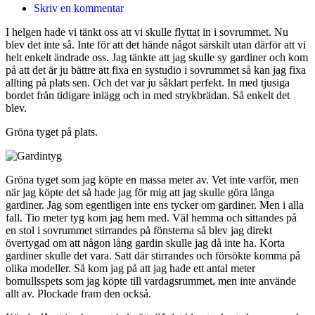
Skriv en kommentar
I helgen hade vi tänkt oss att vi skulle flyttat in i sovrummet. Nu
blev det inte så. Inte för att det hände något särskilt utan därför att vi
helt enkelt ändrade oss. Jag tänkte att jag skulle sy gardiner och kom
på att det är ju bättre att fixa en systudio i sovrummet så kan jag fixa
allting på plats sen. Och det var ju såklart perfekt. In med tjusiga
bordet från tidigare inlägg och in med strykbrädan. Så enkelt det
blev.
Gröna tyget på plats.
Gröna tyget som jag köpte en massa meter av. Vet inte varför, men
när jag köpte det så hade jag för mig att jag skulle göra långa
gardiner. Jag som egentligen inte ens tycker om gardiner. Men i alla
fall. Tio meter tyg kom jag hem med. Väl hemma och sittandes på
en stol i sovrummet stirrandes på fönsterna så blev jag direkt
övertygad om att någon lång gardin skulle jag då inte ha. Korta
gardiner skulle det vara. Satt där stirrandes och försökte komma på
olika modeller. Så kom jag på att jag hade ett antal meter
bomullsspets som jag köpte till vardagsrummet, men inte använde
allt av. Plockade fram den också.