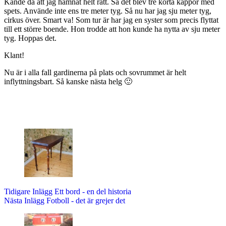
Kände då att jag hamnat helt rätt. Så det blev tre korta kappor med
spets. Använde inte ens tre meter tyg. Så nu har jag sju meter tyg,
cirkus över. Smart va! Som tur är har jag en syster som precis flyttat
till ett större boende. Hon trodde att hon kunde ha nytta av sju meter
tyg. Hoppas det.
Klant!
Nu är i alla fall gardinerna på plats och sovrummet är helt
inflyttningsbart. Så kanske nästa helg 🙂
Tidigare
Inlägg
Ett bord - en del historia
Nästa
Inlägg
Fotboll - det är grejer det