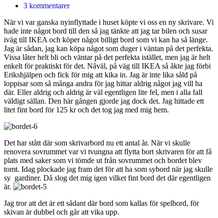
3 kommentarer
När vi var ganska nyinflyttade i huset köpte vi oss en ny skrivare. Vi
hade inte något bord till den så jag tänkte att jag tar bilen och susar
iväg till IKEA och köper något billigt bord som vi kan ha så länge.
Jag är sådan, jag kan köpa något som duger i väntan på det perfekta.
Vissa låter helt bli och väntar på det perfekta istället, men jag är helt
enkelt för praktiskt för det. Nåväl, på väg till IKEA så åkte jag förbi
Erikshjälpen och fick för mig att kika in. Jag är inte lika såld på
loppisar som så många andra för jag hittar aldrig något jag vill ha
där. Eller aldrig och aldrig är väl egentligen lite fel, men i alla fall
väldigt sällan. Den här gången gjorde jag dock det. Jag hittade ett
litet fint bord för 125 kr och det tog jag med mig hem.
Det har stått där som skrivarbord nu ett antal år. När vi skulle
renovera sovrummet var vi tvungna att flytta bort skrivaren för att få
plats med saker som vi tömde ut från sovrummet och bordet blev
tomt. Idag plockade jag fram det för att ha som sybord när jag skulle
sy gardiner. Då slog det mig igen vilket fint bord det där egentligen
är.
Jag tror att det är ett sådant där bord som kallas för spelbord, för
skivan är dubbel och går att vika upp.