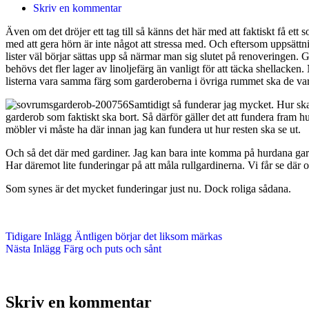
Skriv en kommentar
Även om det dröjer ett tag till så känns det här med att faktiskt få ett
med att gera hörn är inte något att stressa med. Och eftersom uppsättn
lister väl börjar sättas upp så närmar man sig slutet på renoveringen.
behövs det fler lager av linoljefärg än vanligt för att täcka shellac
listerna vara samma färg som garderoberna i övriga rummet ska de vara 
Samtidigt så funderar jag mycket. Hur ska v
garderob som faktiskt ska bort. Så därför gäller det att fundera fram hu
möbler vi måste ha där innan jag kan fundera ut hur resten ska se ut.
Och så det där med gardiner. Jag kan bara inte komma på hurdana gardine
Har däremot lite funderingar på att måla rullgardinerna. Vi får se där 
Som synes är det mycket funderingar just nu. Dock roliga sådana.
Tidigare
Inlägg
Äntligen börjar det liksom märkas
Nästa
Inlägg
Färg och puts och sånt
Skriv en kommentar