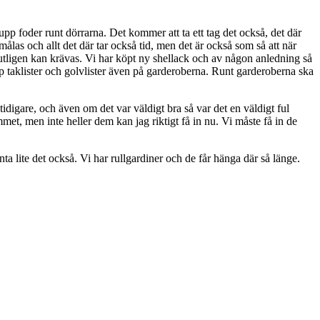
 upp foder runt dörrarna. Det kommer att ta ett tag det också, det där
las och allt det där tar också tid, men det är också som så att när
lutligen kan krävas. Vi har köpt ny shellack och av någon anledning så
p taklister och golvlister även på garderoberna. Runt garderoberna ska
tidigare, och även om det var väldigt bra så var det en väldigt ful
mmet, men inte heller dem kan jag riktigt få in nu. Vi måste få in de
ta lite det också. Vi har rullgardiner och de får hänga där så länge.