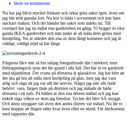
Skriv en kommentar
Nu har jag blivit mycket friskare och orkar göra saker igen, även om
jag blir trött ganska fort. Nu kör vi båda i sovrummet och inte bara
stackars maken. Och det händer lite saker som märks nu. Till
exempel har jag nu målat ena garderoben en gång. Vi bygger in våra
gamla IKEA-garderober och min tanke är att måla dem gröna med
linoljefärg. Nu är således den ena av dem långt kommen och jag är
väldigt, väldigt nöjd så här långt.
Färgerna blev inte så bra närjag fotograferade där i mörkret, men
förhoppningsvis syns det lite grand i alla fall. Det här är en garderob
med skjutdörrar. Det svarta på dörrarna är glasskivor. Jag har hört att
det ska gå bra att måla med linoljefärg på glas, men jag ska vara
ärlig och säga att jag var allt lite nervös. Något jag inte alls hade
behövt vara, färgen fäste på direkten och jag målade de båda
dörrarna i ett nafs. På bilden är den ena dörren målad och jag kan
enkelt säga vilken av dem jag föredrar. Tyckte det blev SÅ snyggt.
Och ännu snyggare när även den andra dörren var målad. Nu får vi
bara hoppas att färgen sitter kvar även efter en stund. Får återkomma
med rapporter där.