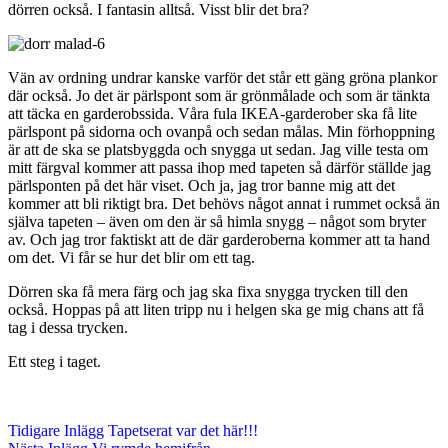
dörren också. I fantasin alltså. Visst blir det bra?
Vän av ordning undrar kanske varför det står ett gäng gröna plankor
där också. Jo det är pärlspont som är grönmålade och som är tänkta
att täcka en garderobssida. Våra fula IKEA-garderober ska få lite
pärlspont på sidorna och ovanpå och sedan målas. Min förhoppning
är att de ska se platsbyggda och snygga ut sedan. Jag ville testa om
mitt färgval kommer att passa ihop med tapeten så därför ställde jag
pärlsponten på det här viset. Och ja, jag tror banne mig att det
kommer att bli riktigt bra. Det behövs något annat i rummet också än
själva tapeten – även om den är så himla snygg – något som bryter
av. Och jag tror faktiskt att de där garderoberna kommer att ta hand
om det. Vi får se hur det blir om ett tag.
Dörren ska få mera färg och jag ska fixa snygga trycken till den
också. Hoppas på att liten tripp nu i helgen ska ge mig chans att få
tag i dessa trycken.
Ett steg i taget.
Tidigare
Inlägg
Tapetserat var det här!!!