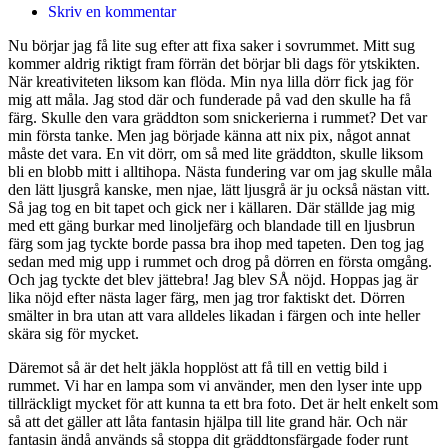
Skriv en kommentar
Nu börjar jag få lite sug efter att fixa saker i sovrummet. Mitt sug
kommer aldrig riktigt fram förrän det börjar bli dags för ytskikten.
När kreativiteten liksom kan flöda. Min nya lilla dörr fick jag för
mig att måla. Jag stod där och funderade på vad den skulle ha få
färg. Skulle den vara gräddton som snickerierna i rummet? Det var
min första tanke. Men jag började känna att nix pix, något annat
måste det vara. En vit dörr, om så med lite gräddton, skulle liksom
bli en blobb mitt i alltihopa. Nästa fundering var om jag skulle måla
den lätt ljusgrå kanske, men njae, lätt ljusgrå är ju också nästan vitt.
Så jag tog en bit tapet och gick ner i källaren. Där ställde jag mig
med ett gäng burkar med linoljefärg och blandade till en ljusbrun
färg som jag tyckte borde passa bra ihop med tapeten. Den tog jag
sedan med mig upp i rummet och drog på dörren en första omgång.
Och jag tyckte det blev jättebra! Jag blev SÅ nöjd. Hoppas jag är
lika nöjd efter nästa lager färg, men jag tror faktiskt det. Dörren
smälter in bra utan att vara alldeles likadan i färgen och inte heller
skära sig för mycket.
Däremot så är det helt jäkla hopplöst att få till en vettig bild i
rummet. Vi har en lampa som vi använder, men den lyser inte upp
tillräckligt mycket för att kunna ta ett bra foto. Det är helt enkelt som
så att det gäller att låta fantasin hjälpa till lite grand här. Och när
fantasin ändå används så stoppa dit gräddtonsfärgade foder runt