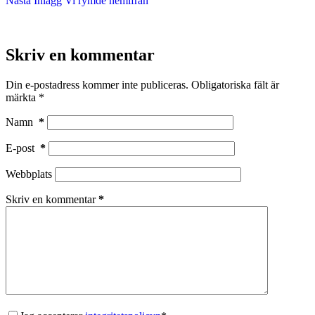
Nästa
Inlägg
Vi rymde hemifrån
Skriv en kommentar
Din e-postadress kommer inte publiceras.
Obligatoriska fält är
märkta
*
Namn
*
E-post
*
Webbplats
Skriv en kommentar
*