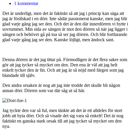
1 kommentar
Det är underligt, men det är faktiskt så att jag i princip kan säga att
jag är förälskad i en dörr. Inte sådär passionerat kanske, men jag blir
glad varje gång jag ser den. Och det är den där innerdörren vi bytte i
sovrummet. Min sida av sängen är mot den dörren så när jag ligger i
sängen och behöver gå på toa så ser jag dörren. Och blir fortfarande
glad varje gång jag ser den. Kanske löjligt, men ändock sant.
Denna dörren är det jag tittar på. Förmodligen är det flera saker som
gör att jag tycker så mycket om den. Den ena är väl att jag helt
enkelt tycker den är fin. Och att jag är så nöjd med färgen som jag
blandade till själv.
Den andra orsaken är nog att jag inte trodde det skulle bli någon
annan dörr. Dörren som var där såg ut så här.
Jag tyckte den var så ful, men tänkte att det är ett alldeles för stort
jobb att byta dörr. Och så visade det sig vara så enkelt! Det är nog
faktiskt en ganska stark orsak till att jag tycker så mycket om den
nya.