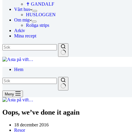
✝ GANDALF
Vårt hus
HUSLOGGEN
Om mig
Roliga strips
Arkiv
Mina recept
Hem
Meny
Oops, we’ve done it again
18 december 2016
Resor