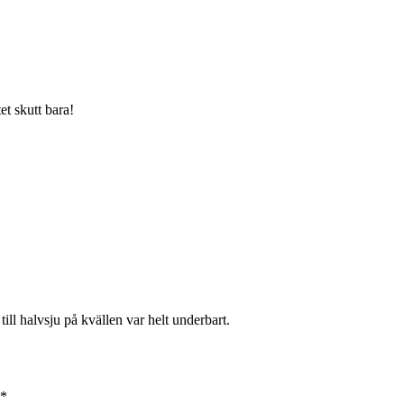
et skutt bara!
ill halvsju på kvällen var helt underbart.
*