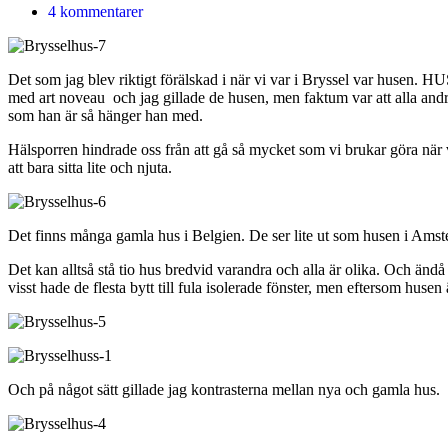
4 kommentarer
Det som jag blev riktigt förälskad i när vi var i Bryssel var husen. HU
med art noveau och jag gillade de husen, men faktum var att alla andra
som han är så hänger han med.
Hälsporren hindrade oss från att gå så mycket som vi brukar göra när vi ä
att bara sitta lite och njuta.
Det finns många gamla hus i Belgien. De ser lite ut som husen i Amste
Det kan alltså stå tio hus bredvid varandra och alla är olika. Och ändå
visst hade de flesta bytt till fula isolerade fönster, men eftersom husen
Och på något sätt gillade jag kontrasterna mellan nya och gamla hus.