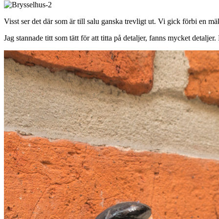
Visst ser det där som är till salu ganska trevligt ut. Vi gick förbi en m
Jag stannade titt som tätt för att titta på detaljer, fanns mycket detalj