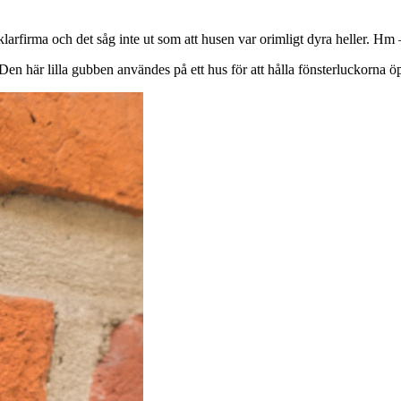
äklarfirma och det såg inte ut som att husen var orimligt dyra heller. Hm –
er. Den här lilla gubben användes på ett hus för att hålla fönsterluckorna 