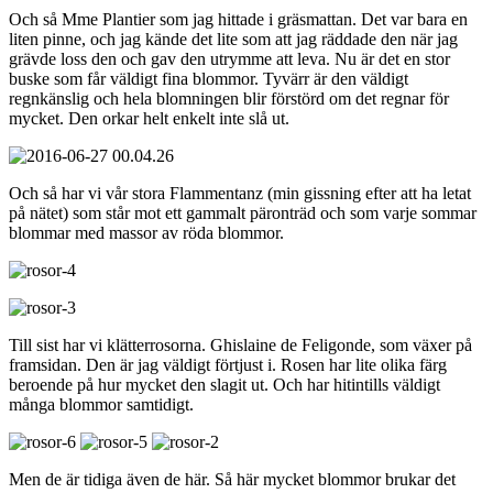
Och så Mme Plantier som jag hittade i gräsmattan. Det var bara en
liten pinne, och jag kände det lite som att jag räddade den när jag
grävde loss den och gav den utrymme att leva. Nu är det en stor
buske som får väldigt fina blommor. Tyvärr är den väldigt
regnkänslig och hela blomningen blir förstörd om det regnar för
mycket. Den orkar helt enkelt inte slå ut.
Och så har vi vår stora Flammentanz (min gissning efter att ha letat
på nätet) som står mot ett gammalt päronträd och som varje sommar
blommar med massor av röda blommor.
Till sist har vi klätterrosorna. Ghislaine de Feligonde, som växer på
framsidan. Den är jag väldigt förtjust i. Rosen har lite olika färg
beroende på hur mycket den slagit ut. Och har hitintills väldigt
många blommor samtidigt.
Men de är tidiga även de här. Så här mycket blommor brukar det