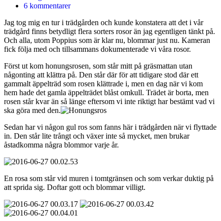
6 kommentarer
Jag tog mig en tur i trädgården och kunde konstatera att det i vår
trädgård finns betydligt flera sorters rosor än jag egentligen tänkt på.
Och alla, utom Poppius som är klar nu, blommar just nu. Kameran
fick följa med och tillsammans dokumenterade vi våra rosor.
Först ut kom honungsrosen, som står mitt på gräsmattan utan
någonting att klättra på. Den står där för att tidigare stod där ett
gammalt äppelträd som rosen klättrade i, men en dag när vi kom
hem hade det gamla äppelträdet blåst omkull. Trädet är borta, men
rosen står kvar än så länge eftersom vi inte riktigt har bestämt vad vi
ska göra med den.
Sedan har vi någon gul ros som fanns här i trädgården när vi flyttade
in. Den står lite trångt och växer inte så mycket, men brukar
åstadkomma några blommor varje år.
En rosa som står vid muren i tomtgränsen och som verkar duktig på
att sprida sig. Doftar gott och blommar villigt.