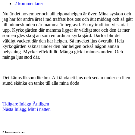
2 kommentarer
Nu är det november och allhelgonahelgen är över. Mina syskon och
jag har för andra året i rad träffats hos oss och ätit middag och så gått
till minneslunden där mamma är begravd. En ny tradition vi startat
upp. Kyrkogården där mamma ligger är väldigt stor och den är mer
som en gles skog än som en ordinär kyrkogård. Därför blir det
väldigt vackert där den här helgen. Så mycket ljus överallt. Hela
kyrkogården saknar under den här helgen också någon annan
belysning. Mycket effektfullt. Många gick i minneslunden. Och
många ljus stod där.
Det känns liksom lite bra. Att tända ett ljus och sedan under en liten
stund skänka en tanke till alla mina döda
Tidigare
Inlägg
Äntligen
Nästa
Inlägg
Mitt i natten
2 kommentarer