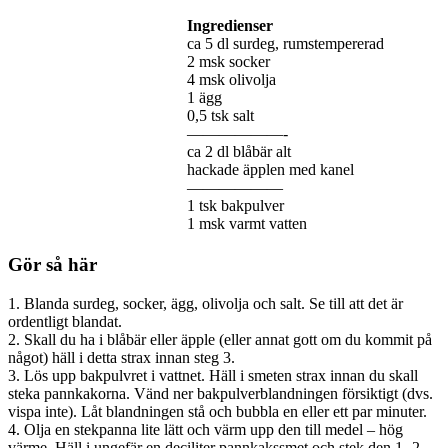
Ingredienser
ca 5 dl surdeg, rumstempererad
2 msk socker
4 msk olivolja
1 ägg
0,5 tsk salt
——————-
ca 2 dl blåbär alt
hackade äpplen med kanel
——————
1 tsk bakpulver
1 msk varmt vatten
Gör så här
1. Blanda surdeg, socker, ägg, olivolja och salt. Se till att det är
ordentligt blandat.
2. Skall du ha i blåbär eller äpple (eller annat gott om du kommit på
något) häll i detta strax innan steg 3.
3. Lös upp bakpulvret i vattnet. Häll i smeten strax innan du skall
steka pannkakorna. Vänd ner bakpulverblandningen försiktigt (dvs.
vispa inte). Låt blandningen stå och bubbla en eller ett par minuter.
4. Olja en stekpanna lite lätt och värm upp den till medel – hög
värme. Häll i ungefär en deciliter pannkakssmet och stek den 1- 2