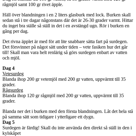
rågmjöl samt 100 gr rivet äpple.
Häll över blandningen i en 2 liters glasburk med lock. Burken skall
sedan stå i tre dagar någonstans där det är 26-30 grader varmt. Hittar
du inget bra ställe så ställ in det i en avstängd ugn. Rör i burken en
gång per dag.
Det rivna äpplet är med för att lite snabbare sätta fart på surdegen.
Det försvinner på något sätt under tiden – vete fasiken hur det går
till! Skall man vara helt renlärig så görs surdegen enbart av vatten
och mjöl.
Dag 4
Vetesurdeg
Blanda ihop 200 gr vetemjöl med 200 gr vatten, uppvärmt till 35
grader.
Rågsurdeg
Blanda ihop 120 gr rågmjöl med 200 gr vatten, uppvärmt till 35
grader.
Blanda ner det i burken med den första blandningen. Låt det hela stå
på samma sätt som tidigare i ytterligare ett dygn.
Dag 5
Surdegen är färdig! Skall du inte använda den direkt så ställ in den i
kylskåpet