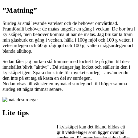
”Matning”
Surdeg är små levande varelser och de behöver omvårdnad.
Framförallt behöver de matas ungefär en gång i veckan. De bor bra i
kylskåpet, men behöver komma ut när de matas. Jag brukar ta fram
min glasburk en gång i veckan, hälla i 100g mjöl och 100 g vatten i
vetesurdegen och 60 gr rågmjöl och 100 gr vatten i rågsurdegen och
blanda alltihop.
Sedan låter jag burken stå framme med locket lite på glänt till dess
innehållet blivit ”aktivt” . Då stänger jag locket och ställer in den i
kylskåpet igen. Spara dock inte för mycket surdeg – använder du
den inte på ett tag så kasta en del av surdegen.
Nedan visas till vänster en nymatad surdeg och till höger samma
surdeg ett några timmar senare.
Lite tips
I kylskåpet kan det ibland bildas ett
gult vätskelager som ligger ovanpå
surdegen. På amerikanska sidor kallas