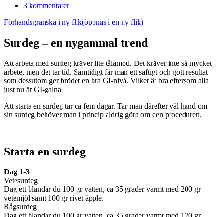
3 kommentarer
Förhandsgranska i ny flik(öppnas i en ny flik)
Surdeg – en nygammal trend
Att arbeta med surdeg kräver lite tålamod. Det kräver inte så mycket
arbete, men det tar tid. Samtidigt får man ett saftigt och gott resultat
som dessutom ger brödet en bra GI-nivå. Vilket är bra eftersom alla
just nu är GI-galna.
Att starta en surdeg tar ca fem dagar. Tar man därefter väl hand om
sin surdeg behöver man i princip aldrig göra om den proceduren.
Starta en surdeg
Dag 1-3
Vetesurdeg
Dag ett blandar du 100 gr vatten, ca 35 grader varmt med 200 gr
vetemjöl samt 100 gr rivet äpple.
Rågsurdeg
Dag ett blandar du 100 gr vatten, ca 35 grader varmt med 120 gr