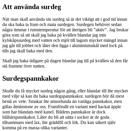
Att använda surdeg
När man skall använda sin surdeg så är det viktigt att i god tid innan
du ska baka ta fram och mata surdegen. Surdegen behöver sedan
några timmar i rumstemperatur för att återigen bli ”aktiv”. Jag brukar
göra som så att skall jag baka på kvällen blandar jag min
kylskåpssurdeg med vatten och mjöl till lagom mycket mängd innan
jag går till jobbet och låter den ligga i aluminiumskål med lock på
tills jag skall baka med den.
Skall jag baka tidigare på dagen blandar jag till på kvällen så den får
stå framme över natten.
Surdegspannkakor
Skulle du få mycket surdeg någon gång, eller blandar till lite mycket
med vilje så kan du baka surdegspannkakor, surdegen bör då mest
bestå av vete. Smakar lite annorlunda än vanliga pannkakor, men
gillas åtminstone av oss. Framförallt en variant med hackat äpple
som har blandats med kanel. Bildens pannkakor är dock
blåbärspannkakor. Låter du bli att sätta i socker är de goda
tillsammans med lax, lite gräddfil och lök. Du kan säkert själv
komma på en massa olika varianter.