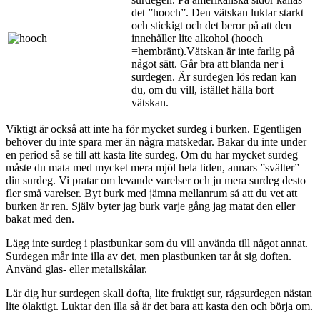
det ”hooch”. Den vätskan luktar starkt
och stickigt och det beror på att den
innehåller lite alkohol (hooch
=hembränt).Vätskan är inte farlig på
något sätt. Går bra att blanda ner i
surdegen. Är surdegen lös redan kan
du, om du vill, istället hälla bort
vätskan.
Viktigt är också att inte ha för mycket surdeg i burken. Egentligen
behöver du inte spara mer än några matskedar. Bakar du inte under
en period så se till att kasta lite surdeg. Om du har mycket surdeg
måste du mata med mycket mera mjöl hela tiden, annars ”svälter”
din surdeg. Vi pratar om levande varelser och ju mera surdeg desto
fler små varelser. Byt burk med jämna mellanrum så att du vet att
burken är ren. Själv byter jag burk varje gång jag matat den eller
bakat med den.
Lägg inte surdeg i plastbunkar som du vill använda till något annat.
Surdegen mår inte illa av det, men plastbunken tar åt sig doften.
Använd glas- eller metallskålar.
Lär dig hur surdegen skall dofta, lite fruktigt sur, rågsurdegen nästan
lite ölaktigt. Luktar den illa så är det bara att kasta den och börja om.