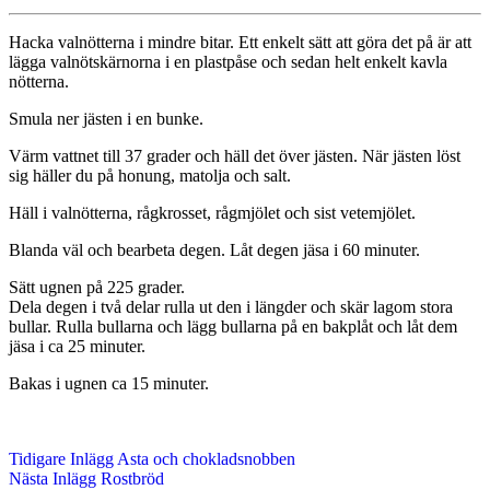
Hacka valnötterna i mindre bitar. Ett enkelt sätt att göra det på är att
lägga valnötskärnorna i en plastpåse och sedan helt enkelt kavla
nötterna.
Smula ner jästen i en bunke.
Värm vattnet till 37 grader och häll det över jästen. När jästen löst
sig häller du på honung, matolja och salt.
Häll i valnötterna, rågkrosset, rågmjölet och sist vetemjölet.
Blanda väl och bearbeta degen. Låt degen jäsa i 60 minuter.
Sätt ugnen på 225 grader.
Dela degen i två delar rulla ut den i längder och skär lagom stora
bullar. Rulla bullarna och lägg bullarna på en bakplåt och låt dem
jäsa i ca 25 minuter.
Bakas i ugnen ca 15 minuter.
Tidigare
Inlägg
Asta och chokladsnobben
Nästa
Inlägg
Rostbröd