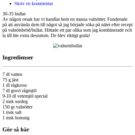
Skriv en kommentar
30-35 bullar
Av någon orsak har vi handlat hem en massa valnötter. Funderade
på att använda dem till något så jag började söka på nätet efter recept
på valnötsbröd/bullar. Hittade ett par olika som jag kombinerade och
la till lite extra dessutom. De blev riktigt goda!
Ingredienser
7 dl vatten
75 g jäst
1 dl rågkross
7 dl grovt rågmjöl
9-10 dl vetemjöl special
2 msk surdeg
150 gr valnötter
1 msk salt
1 msk honung
Gör så här