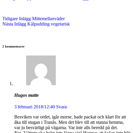
Tidigare
Inlägg
Mittemellanväder
Nästa
Inlägg
Kålpudding vegetarisk
2 kommentarer
Hugos matte
3 februari 2018/12:40
Svara
Besviken var ordet, igår morse, hade packat och klart för att
åka till stugan i Tranås. Men det blev till att stanna hemma,
var ju besvärligt på vägarna. Var inte alls beredd på det.
Nej, Vättern ska helst inte lägga sig! Hoppas att kylan inte blir