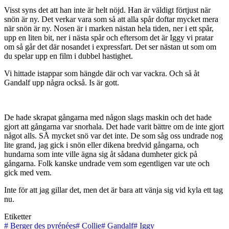
Visst syns det att han inte är helt nöjd. Han är väldigt förtjust när
snön är ny. Det verkar vara som så att alla spår doftar mycket mera
när snön är ny. Nosen är i marken nästan hela tiden, ner i ett spår,
upp en liten bit, ner i nästa spår och eftersom det är Iggy vi pratar
om så går det där nosandet i expressfart. Det ser nästan ut som om
du spelar upp en film i dubbel hastighet.
Vi hittade istappar som hängde där och var vackra. Och så åt
Gandalf upp några också. Is är gott.
De hade skrapat gångarna med någon slags maskin och det hade
gjort att gångarna var snorhala. Det hade varit bättre om de inte gjort
något alls. SÅ mycket snö var det inte. De som såg oss undrade nog
lite grand, jag gick i snön eller dikena bredvid gångarna, och
hundarna som inte ville ägna sig åt sådana dumheter gick på
gångarna. Folk kanske undrade vem som egentligen var ute och
gick med vem.
Inte för att jag gillar det, men det är bara att vänja sig vid kyla ett tag
nu.
Etiketter
#
Berger des pyrénées
#
Collie
#
Gandalf
#
Iggy