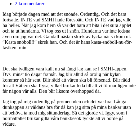
2 kommentarer
Idag började dagen med att det snöade. Ordentlig. Och det bara
fortsatte. INTE vad SMHI hade förespått. Och INTE vad jag ville
ha heller. När jag kom hem så var det bara att bita i det sura äpplet
och ta ut hundarna. Vi tog oss ut i snön. Hundarna var inte ledsna
även om jag var det. Gandalf nästan skrek av lycka när vi kom ut.
”Kasta snöboll!!” skrek han. Och det är hans kasta-snöboll-nu-för-
fasiken min.
Det ska tydligen vara kallt nu så långt jag kan se i SMHI-appen.
Dvs minst tio dagar framåt. Jag blir alltid så orolig när kylan
kommer så här sent. Blir rädd att våren ska bli försenad. Blir rädd
för att Vättern ska frysa, vilket brukar leda till att vi förmodligen inte
får någon vår alls. Den blir liksom överhoppad då.
Jag tog på mig ordentlig på promenaden och det var bra. Långa
dunkappan är väldans bra för då kan jag sitta på mina bänkar utan
att behöva ta med mig sittunderlag. Så det gjorde vi. Iggy, som i
normalfallet brukar gilla våra bänkbesök tyckte att vi borde gå
vidare.