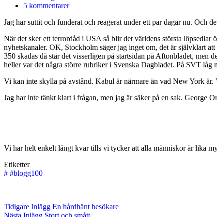
5 kommentarer
Jag har suttit och funderat och reagerat under ett par dagar nu. Och det
När det sker ett terrordåd i USA så blir det världens största löpsedlar 
nyhetskanaler. OK, Stockholm säger jag inget om, det är självklart at
350 skadas då står det visserligen på startsidan på Aftonbladet, men d
heller var det några större rubriker i Svenska Dagbladet. På SVT låg n
Vi kan inte skylla på avstånd. Kabul är närmare än vad New York är. 
Jag har inte tänkt klart i frågan, men jag är säker på en sak. George 
Vi har helt enkelt långt kvar tills vi tycker att alla människor är lika m
Etiketter
#
#blogg100
Tidigare
Inlägg
En hårdhänt besökare
Nästa
Inlägg
Stort och smått