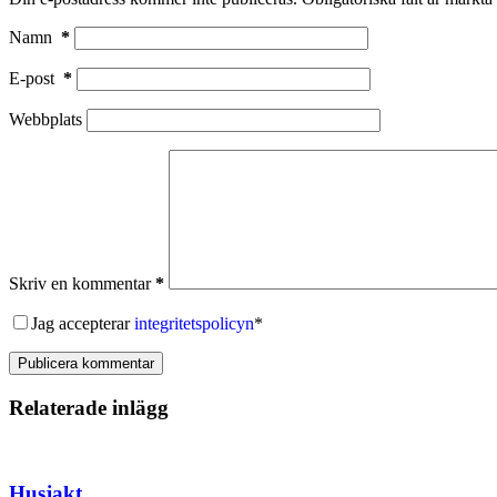
Namn
*
E-post
*
Webbplats
Skriv en kommentar
*
Jag accepterar
integritetspolicyn
*
Publicera kommentar
Relaterade inlägg
Husjakt