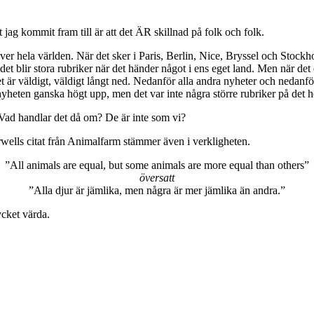
 jag kommit fram till är att det ÄR skillnad på folk och folk.
över hela världen. När det sker i Paris, Berlin, Nice, Bryssel och Stockho
t det blir stora rubriker när det händer något i ens eget land. Men när 
et är väldigt, väldigt långt ned. Nedanför alla andra nyheter och nedanf
yheten ganska högt upp, men det var inte några större rubriker på det h
Vad handlar det då om? De är inte som vi?
Orwells citat från Animalfarm stämmer även i verkligheten.
”All animals are equal, but some animals are more equal than others”
översatt
”Alla djur är jämlika, men några är mer jämlika än andra.”
ycket värda.