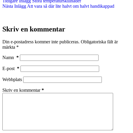
Tidigare
Inlägg
Stora temperaturskillnader
Nästa
Inlägg
Att vara så där lite halvt om halvt handikappad
Skriv en kommentar
Din e-postadress kommer inte publiceras.
Obligatoriska fält är
märkta
*
Namn
*
E-post
*
Webbplats
Skriv en kommentar
*