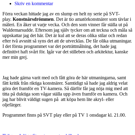
Skriv en kommentar
Förra veckan hittade jag av en slump en helt ny serie på SVT-
play.
Konstnärsdrömmen
. Det är tio amatörkonstnärer som tävlar i
måleri. En åker ut varje vecka. Och den som vinner får ställa ut på
Waldemarsudde. Eftersom jag själv tycker om att teckna och måla så
uppskattar jag det här. Det är kul att se deras olika stilar och redan
efter två avsnitt så syns det att de utvecklas. De får olika utmaningar.
I det första programmet var det porträttmålning, det hade jag
definitivt haft svårt för. Igår var det stilleben och arkitektur, kanske
mer min grej.
Jag hade gärna varit med och fått göra de här utmaningarna, samt
fått kritik från riktiga konstnärer. Samtidigt så hade jag aldrig velat
göra det framför en TV-kamera. Så därför får jag nöja mig med att
titta på duktiga som vågar ställa upp även framför en kamera. Och
jag har blivit väldigt sugen på att köpa hem lite akryl- eller
oljefärger.
Programmet finns på SVT play eller på TV 1 onsdagar kl. 21.00.