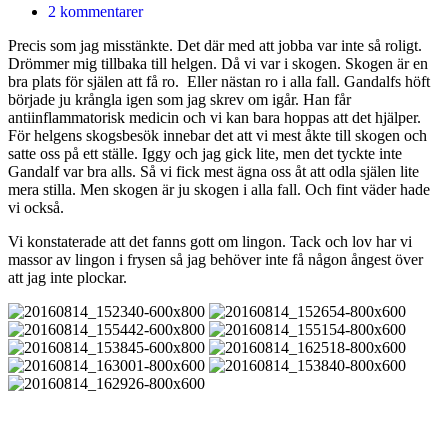
2 kommentarer
Precis som jag misstänkte. Det där med att jobba var inte så roligt.
Drömmer mig tillbaka till helgen. Då vi var i skogen. Skogen är en
bra plats för själen att få ro. Eller nästan ro i alla fall. Gandalfs höft
började ju krångla igen som jag skrev om igår. Han får
antiinflammatorisk medicin och vi kan bara hoppas att det hjälper.
För helgens skogsbesök innebar det att vi mest åkte till skogen och
satte oss på ett ställe. Iggy och jag gick lite, men det tyckte inte
Gandalf var bra alls. Så vi fick mest ägna oss åt att odla själen lite
mera stilla. Men skogen är ju skogen i alla fall. Och fint väder hade
vi också.
Vi konstaterade att det fanns gott om lingon. Tack och lov har vi
massor av lingon i frysen så jag behöver inte få någon ångest över
att jag inte plockar.