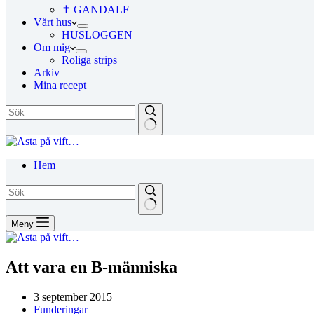
✝ GANDALF
Vårt hus
HUSLOGGEN
Om mig
Roliga strips
Arkiv
Mina recept
Hem
Meny
Att vara en B-människa
3 september 2015
Funderingar