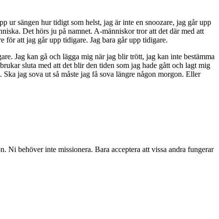
 ur sängen hur tidigt som helst, jag är inte en snoozare, jag går upp
människa. Det hörs ju på namnet. A-människor tror att det där med att
e för att jag går upp tidigare. Jag bara går upp tidigare.
gare. Jag kan gå och lägga mig när jag blir trött, jag kan inte bestämma
t brukar sluta med att det blir den tiden som jag hade gått och lagt mig
om. Ska jag sova ut så måste jag få sova längre någon morgon. Eller
on. Ni behöver inte missionera. Bara acceptera att vissa andra fungerar