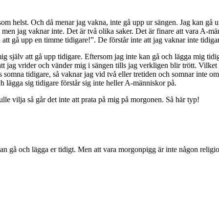
om helst. Och då menar jag vakna, inte gå upp ur sängen. Jag kan gå upp
u, men jag vaknar inte. Det är två olika saker. Det är finare att vara A-
att gå upp en timme tidigare!”. De förstår inte att jag vaknar inte tidigar
mig själv att gå upp tidigare. Eftersom jag inte kan gå och lägga mig tidi
tt jag vrider och vänder mig i sängen tills jag verkligen blir trött. Vilke
ckas somna tidigare, så vaknar jag vid två eller tretiden och somnar inte 
 lägga sig tidigare förstår sig inte heller A-människor på.
lle vilja så går det inte att prata på mig på morgonen. Så här typ!
kan gå och lägga er tidigt. Men att vara morgonpigg är inte någon religi