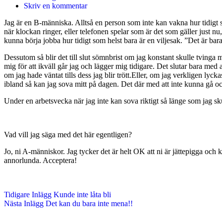
Skriv en kommentar
Jag är en B-människa. Alltså en person som inte kan vakna hur tidigt s
när klockan ringer, eller telefonen spelar som är det som gäller just n
kunna börja jobba hur tidigt som helst bara är en viljesak. ”Det är bara 
Dessutom så blir det till slut sömnbrist om jag konstant skulle tvinga 
mig för att ikväll går jag och lägger mig tidigare. Det slutar bara med a
om jag hade väntat tills dess jag blir trött.Eller, om jag verkligen ly
ibland så kan jag sova mitt på dagen. Det där med att inte kunna gå och
Under en arbetsvecka när jag inte kan sova riktigt så länge som jag sku
Vad vill jag säga med det här egentligen?
Jo, ni A-människor. Jag tycker det är helt OK att ni är jättepigga och 
annorlunda. Acceptera!
Tidigare
Inlägg
Kunde inte låta bli
Nästa
Inlägg
Det kan du bara inte mena!!