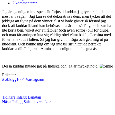
2 kommentarer
Jag är egentligen inte speciellt förjust i kuddar, jag tycker alltid att de
mest är i vägen. Jag kan se det dekorativa i dem, men tycker att det
jobbiga att flytta på dem vinner. Sist vi hade gäster så förstod jag
dock att kuddar ibland kan behövas, alla är inte så långa och kan ha
lite korta ben, vilket gör att fåtöljer (och även soffor) blir för djupa
och man får antingen luta sig väldigt obekvämt bakåt,eller sitta med
fötterna rakt ut i luften. Så jag har givit till föga och gett mig ut på
kuddjakt. Och banne mig om jag inte till sist hittat de perfekta
kuddarna till fåtöljerna. Åtminstone enligt min helt egna åsikt.
Dessa kuddar hittade jag på Indiska och jag är mycket nöjd.
Etiketter
#
#blogg100
#
Vardagsrum
Tidigare
Inlägg
Längtan
Nästa
Inlägg
Salta havrekakor