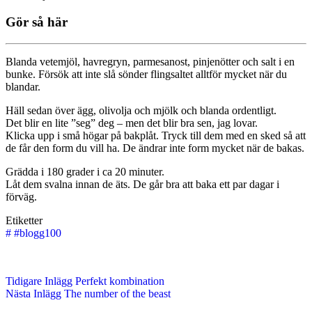
Gör så här
Blanda vetemjöl, havregryn, parmesanost, pinjenötter och salt i en
bunke. Försök att inte slå sönder flingsaltet alltför mycket när du
blandar.
Häll sedan över ägg, olivolja och mjölk och blanda ordentligt.
Det blir en lite ”seg” deg – men det blir bra sen, jag lovar.
Klicka upp i små högar på bakplåt. Tryck till dem med en sked så att
de får den form du vill ha. De ändrar inte form mycket när de bakas.
Grädda i 180 grader i ca 20 minuter.
Låt dem svalna innan de äts. De går bra att baka ett par dagar i
förväg.
Etiketter
#
#blogg100
Tidigare
Inlägg
Perfekt kombination
Nästa
Inlägg
The number of the beast