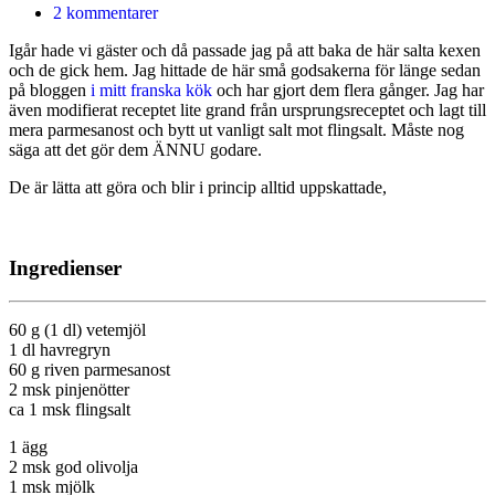
2 kommentarer
Igår hade vi gäster och då passade jag på att baka de här salta kexen
och de gick hem. Jag hittade de här små godsakerna för länge sedan
på bloggen
i mitt franska kök
och har gjort dem flera gånger. Jag har
även modifierat receptet lite grand från ursprungsreceptet och lagt till
mera parmesanost och bytt ut vanligt salt mot flingsalt. Måste nog
säga att det gör dem ÄNNU godare.
De är lätta att göra och blir i princip alltid uppskattade,
Ingredienser
60 g (1 dl) vetemjöl
1 dl havregryn
60 g riven parmesanost
2 msk pinjenötter
ca 1 msk flingsalt
1 ägg
2 msk god olivolja
1 msk mjölk