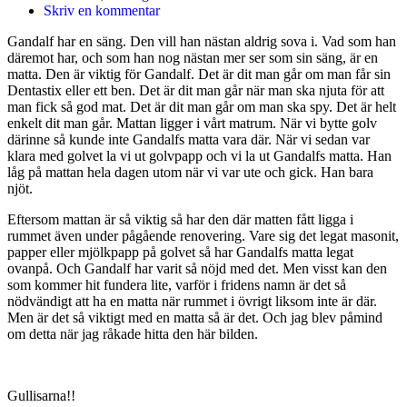
Skriv en kommentar
Gandalf har en säng. Den vill han nästan aldrig sova i. Vad som han
däremot har, och som han nog nästan mer ser som sin säng, är en
matta. Den är viktig för Gandalf. Det är dit man går om man får sin
Dentastix eller ett ben. Det är dit man går när man ska njuta för att
man fick så god mat. Det är dit man går om man ska spy. Det är helt
enkelt dit man går. Mattan ligger i vårt matrum. När vi bytte golv
därinne så kunde inte Gandalfs matta vara där. När vi sedan var
klara med golvet la vi ut golvpapp och vi la ut Gandalfs matta. Han
låg på mattan hela dagen utom när vi var ute och gick. Han bara
njöt.
Eftersom mattan är så viktig så har den där matten fått ligga i
rummet även under pågående renovering. Vare sig det legat masonit,
papper eller mjölkpapp på golvet så har Gandalfs matta legat
ovanpå. Och Gandalf har varit så nöjd med det. Men visst kan den
som kommer hit fundera lite, varför i fridens namn är det så
nödvändigt att ha en matta när rummet i övrigt liksom inte är där.
Men är det så viktigt med en matta så är det. Och jag blev påmind
om detta när jag råkade hitta den här bilden.
Gullisarna!!