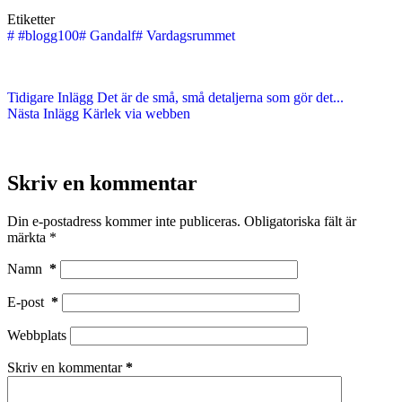
Etiketter
#
#blogg100
#
Gandalf
#
Vardagsrummet
Tidigare
Inlägg
Det är de små, små detaljerna som gör det...
Nästa
Inlägg
Kärlek via webben
Skriv en kommentar
Din e-postadress kommer inte publiceras.
Obligatoriska fält är
märkta
*
Namn
*
E-post
*
Webbplats
Skriv en kommentar
*