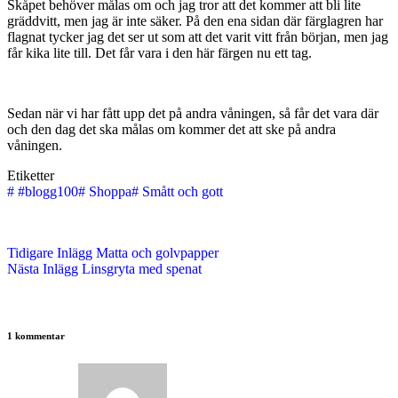
Skåpet behöver målas om och jag tror att det kommer att bli lite
gräddvitt, men jag är inte säker. På den ena sidan där färglagren har
flagnat tycker jag det ser ut som att det varit vitt från början, men jag
får kika lite till. Det får vara i den här färgen nu ett tag.
Sedan när vi har fått upp det på andra våningen, så får det vara där
och den dag det ska målas om kommer det att ske på andra
våningen.
Etiketter
#
#blogg100
#
Shoppa
#
Smått och gott
Tidigare
Inlägg
Matta och golvpapper
Nästa
Inlägg
Linsgryta med spenat
1 kommentar