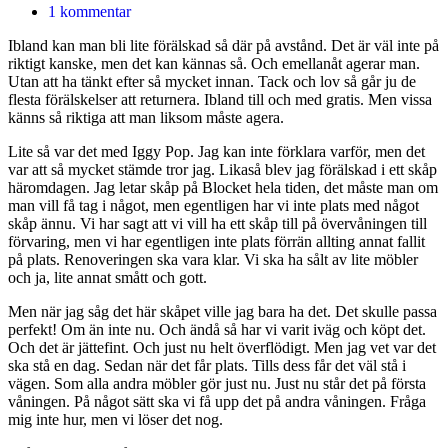
1 kommentar
Ibland kan man bli lite förälskad så där på avstånd. Det är väl inte på
riktigt kanske, men det kan kännas så. Och emellanåt agerar man.
Utan att ha tänkt efter så mycket innan. Tack och lov så går ju de
flesta förälskelser att returnera. Ibland till och med gratis. Men vissa
känns så riktiga att man liksom måste agera.
Lite så var det med Iggy Pop. Jag kan inte förklara varför, men det
var att så mycket stämde tror jag. Likaså blev jag förälskad i ett skåp
häromdagen. Jag letar skåp på Blocket hela tiden, det måste man om
man vill få tag i något, men egentligen har vi inte plats med något
skåp ännu. Vi har sagt att vi vill ha ett skåp till på övervåningen till
förvaring, men vi har egentligen inte plats förrän allting annat fallit
på plats. Renoveringen ska vara klar. Vi ska ha sålt av lite möbler
och ja, lite annat smått och gott.
Men när jag såg det här skåpet ville jag bara ha det. Det skulle passa
perfekt! Om än inte nu. Och ändå så har vi varit iväg och köpt det.
Och det är jättefint. Och just nu helt överflödigt. Men jag vet var det
ska stå en dag. Sedan när det får plats. Tills dess får det väl stå i
vägen. Som alla andra möbler gör just nu. Just nu står det på första
våningen. På något sätt ska vi få upp det på andra våningen. Fråga
mig inte hur, men vi löser det nog.