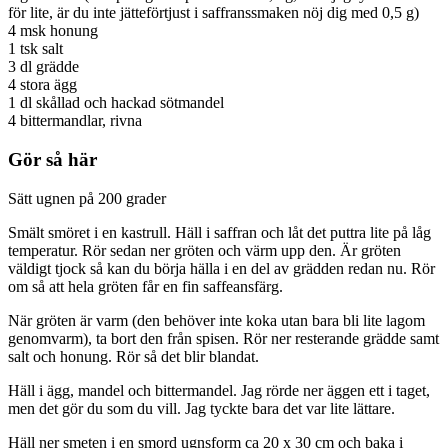
för lite, är du inte jätteförtjust i saffranssmaken nöj dig med 0,5 g)
4 msk honung
1 tsk salt
3 dl grädde
4 stora ägg
1 dl skållad och hackad sötmandel
4 bittermandlar, rivna
Gör så här
Sätt ugnen på 200 grader
Smält smöret i en kastrull. Häll i saffran och låt det puttra lite på låg
temperatur. Rör sedan ner gröten och värm upp den. Är gröten
väldigt tjock så kan du börja hälla i en del av grädden redan nu. Rör
om så att hela gröten får en fin saffeansfärg.
När gröten är varm (den behöver inte koka utan bara bli lite lagom
genomvarm), ta bort den från spisen. Rör ner resterande grädde samt
salt och honung. Rör så det blir blandat.
Häll i ägg, mandel och bittermandel. Jag rörde ner äggen ett i taget,
men det gör du som du vill. Jag tyckte bara det var lite lättare.
Häll ner smeten i en smord ugnsform ca 20 x 30 cm och baka i