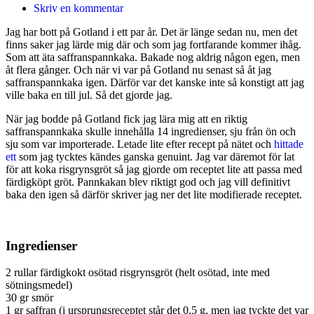
Skriv en kommentar
Jag har bott på Gotland i ett par år. Det är länge sedan nu, men det
finns saker jag lärde mig där och som jag fortfarande kommer ihåg.
Som att äta saffranspannkaka. Bakade nog aldrig någon egen, men
åt flera gånger. Och när vi var på Gotland nu senast så åt jag
saffranspannkaka igen. Därför var det kanske inte så konstigt att jag
ville baka en till jul. Så det gjorde jag.
När jag bodde på Gotland fick jag lära mig att en riktig
saffranspannkaka skulle innehålla 14 ingredienser, sju från ön och
sju som var importerade. Letade lite efter recept på nätet och
hittade
ett
som jag tycktes kändes ganska genuint. Jag var däremot för lat
för att koka risgrynsgröt så jag gjorde om receptet lite att passa med
färdigköpt gröt. Pannkakan blev riktigt god och jag vill definitivt
baka den igen så därför skriver jag ner det lite modifierade receptet.
Ingredienser
2 rullar färdigkokt osötad risgrynsgröt (helt osötad, inte med
sötningsmedel)
30 gr smör
1 gr saffran (i ursprungsreceptet står det 0,5 g, men jag tyckte det var