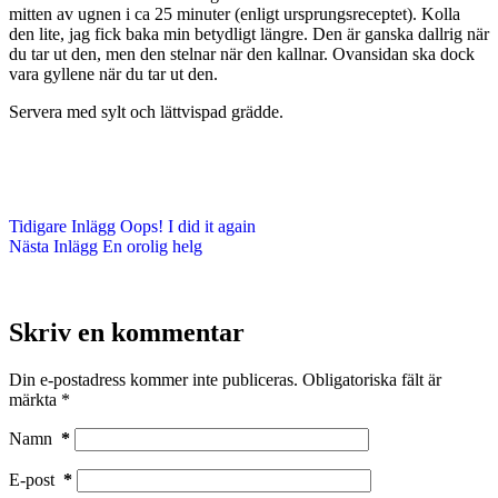
mitten av ugnen i ca 25 minuter (enligt ursprungsreceptet). Kolla
den lite, jag fick baka min betydligt längre. Den är ganska dallrig när
du tar ut den, men den stelnar när den kallnar. Ovansidan ska dock
vara gyllene när du tar ut den.
Servera med sylt och lättvispad grädde.
Tidigare
Inlägg
Oops! I did it again
Nästa
Inlägg
En orolig helg
Skriv en kommentar
Din e-postadress kommer inte publiceras.
Obligatoriska fält är
märkta
*
Namn
*
E-post
*