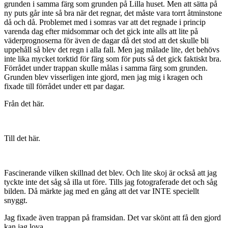
grunden i samma färg som grunden på Lilla huset. Men att sätta på
ny puts går inte så bra när det regnar, det måste vara torrt åtminstone
då och då. Problemet med i somras var att det regnade i princip
varenda dag efter midsommar och det gick inte alls att lite på
väderprognoserna för även de dagar då det stod att det skulle bli
uppehåll så blev det regn i alla fall. Men jag målade lite, det behövs
inte lika mycket torktid för färg som för puts så det gick faktiskt bra.
Förrådet under trappan skulle målas i samma färg som grunden.
Grunden blev visserligen inte gjord, men jag mig i kragen och
fixade till förrådet under ett par dagar.
Från det här.
Till det här.
Fascinerande vilken skillnad det blev. Och lite skoj är också att jag
tyckte inte det såg så illa ut före. Tills jag fotograferade det och såg
bilden. Då märkte jag med en gång att det var INTE speciellt
snyggt.
Jag fixade även trappan på framsidan. Det var skönt att få den gjord
kan jag lova.