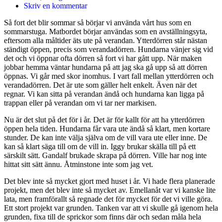
Skriv en kommentar
Så fort det blir sommar så börjar vi använda vårt hus som en
sommarstuga. Matbordet börjar användas som en avställningsyta,
eftersom alla måltider äts ute på verandan. Ytterdörren står nästan
ständigt öppen, precis som verandadörren. Hundarna vänjer sig vid
det och vi öppnar ofta dörren så fort vi har gått upp. När maken
jobbar hemma väntar hundarna på att jag ska gå upp så att dörren
öppnas. Vi går med skor inomhus. I vart fall mellan ytterdörren och
verandadörren. Det är ute som gäller helt enkelt. Även när det
regnar. Vi kan sitta på verandan ändå och hundarna kan ligga på
trappan eller på verandan om vi tar ner markisen.
Nu är det slut på det för i år. Det är för kallt för att ha ytterdörren
öppen hela tiden. Hundarna får vara ute ändå så klart, men kortare
stunder. De kan inte välja själva om de vill vara ute eller inne. De
kan så klart säga till om de vill in. Iggy brukar skälla till på ett
särskilt sätt. Gandalf brukade skrapa på dörren. Ville har nog inte
hittat sitt sätt ännu. Åtminstone inte som jag vet.
Det blev inte så mycket gjort med huset i år. Vi hade flera planerade
projekt, men det blev inte så mycket av. Emellanåt var vi kanske lite
lata, men framförallt så regnade det för mycket för det vi ville göra.
Ett stort projekt var grunden. Tanken var att vi skulle gå igenom hela
grunden, fixa till de sprickor som finns där och sedan måla hela