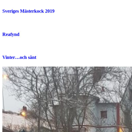
Sveriges Mästerkock 2019
Reafynd
Vinter…och sånt