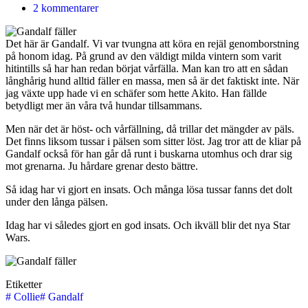
2 kommentarer
Det här är Gandalf. Vi var tvungna att köra en rejäl genomborstning
på honom idag. På grund av den väldigt milda vintern som varit
hitintills så har han redan börjat vårfälla. Man kan tro att en sådan
långhårig hund alltid fäller en massa, men så är det faktiskt inte. När
jag växte upp hade vi en schäfer som hette Akito. Han fällde
betydligt mer än våra två hundar tillsammans.
Men när det är höst- och vårfällning, då trillar det mängder av päls.
Det finns liksom tussar i pälsen som sitter löst. Jag tror att de kliar på
Gandalf också för han går då runt i buskarna utomhus och drar sig
mot grenarna. Ju hårdare grenar desto bättre.
Så idag har vi gjort en insats. Och många lösa tussar fanns det dolt
under den långa pälsen.
Idag har vi således gjort en god insats. Och ikväll blir det nya Star
Wars.
Etiketter
#
Collie
#
Gandalf