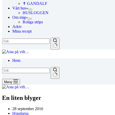
✝ GANDALF
Vårt hus
HUSLOGGEN
Om mig
Roliga strips
Arkiv
Mina recept
Hem
Meny
En liten blyger
28 september 2016
Hundarna