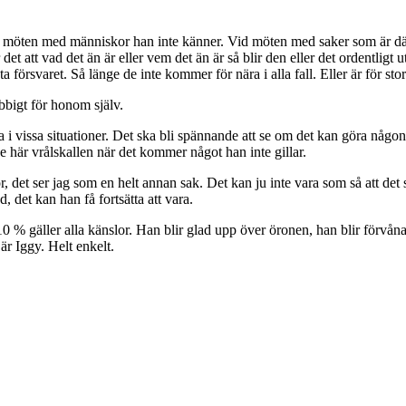
möten med människor han inte känner. Vid möten med saker som är där d
t att vad det än är eller vem det än är så blir den eller det ordentligt 
ta försvaret. Så länge de inte kommer för nära i alla fall. Eller är för stor
obbigt för honom själv.
a i vissa situationer. Det ska bli spännande att se om det kan göra någo
 här vrålskallen när det kommer något han inte gillar.
, det ser jag som en helt annan sak. Det kan ju inte vara som så att det 
, det kan han få fortsätta att vara.
 110 % gäller alla känslor. Han blir glad upp över öronen, han blir förvå
är Iggy. Helt enkelt.