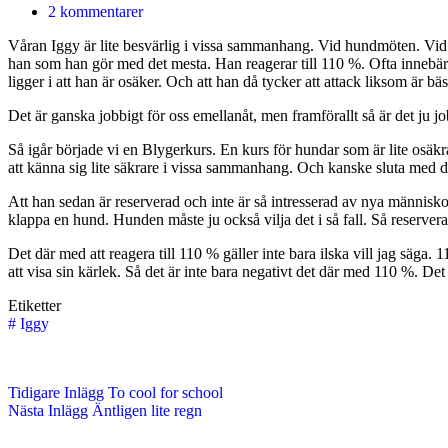
2 kommentarer
Våran Iggy är lite besvärlig i vissa sammanhang. Vid hundmöten. Vid 
han som han gör med det mesta. Han reagerar till 110 %. Ofta innebär de
ligger i att han är osäker. Och att han då tycker att attack liksom är bäs
Det är ganska jobbigt för oss emellanåt, men framförallt så är det ju j
Så igår började vi en Blygerkurs. En kurs för hundar som är lite osäkr
att känna sig lite säkrare i vissa sammanhang. Och kanske sluta med de
Att han sedan är reserverad och inte är så intresserad av nya människor
klappa en hund. Hunden måste ju också vilja det i så fall. Så reserverad
Det där med att reagera till 110 % gäller inte bara ilska vill jag säga.
att visa sin kärlek. Så det är inte bara negativt det där med 110 %. Det 
Etiketter
#
Iggy
Tidigare
Inlägg
To cool for school
Nästa
Inlägg
Äntligen lite regn