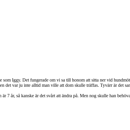
e som Iggy. Det fungerade om vi sa till honom att sitta ner vid hundmöten
n det var ju inte alltid man ville att dom skulle träffas. Tyvärr är de
är 7 år, så kanske är det svårt att ändra på. Men nog skulle han behöv