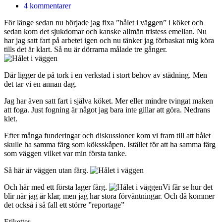
4 kommentarer
För länge sedan nu började jag fixa ”hålet i väggen” i köket och
sedan kom det sjukdomar och kanske allmän tristess emellan. Nu
har jag satt fart på arbetet igen och nu tänker jag förbaskat mig köra
tills det är klart. Så nu är dörrarna målade tre gånger.
Där ligger de på tork i en verkstad i stort behov av städning. Men
det tar vi en annan dag.
Jag har även satt fart i själva köket. Mer eller mindre tvingat maken
att foga. Just fogning är något jag bara inte gillar att göra. Nedrans
klet.
Efter många funderingar och diskussioner kom vi fram till att hålet
skulle ha samma färg som köksskåpen. Istället för att ha samma färg
som väggen vilket var min första tanke.
Så här är väggen utan färg.
Och här med ett första lager färg.
Vi får se hur det
blir när jag är klar, men jag har stora förväntningar. Och då kommer
det också i så fall ett större ”reportage”
Etiketter