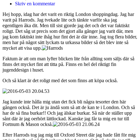
Skriv en kommentar
Hej hopp, idag har det varit en riktig London shoppingdag. Jag har
varit på Harrods. Jag tvekade lite och tänkte varför ska jag
egentligen åka dit. Men till sist gjorde jag det och det var faktiskt
roligt. Det såg ut precis som det gjort alla gånger jag varit där, men
jag kom faktiskt inte ihåg hur fint det är där inne. Jag tog flera bilder,
men har på något sätt lyckats ta urkassa bilder så det blev inte så
mycket att visa upp.
Faktum är att om man lyfter blicken lite från allting som säljs där så
finns det mycket fint att titta på. Finns en hel del riktigt fin
jugenddesign i huset.
Och så klart är det roligt med det som finns att köpa också.
Jag kunde inte hålla mig utan det fick bli några tesorter den här
gången också. Det är ju ändå som så att de kan te i London. Och så
har de så fina burkar!! Och jag älskar burkar. Så när de ställer upp
sånt där är jag oerhört lättlockad. Kanske jag får ta mig en tur till
Fortnum & Mason också.
Efter Harrods tog jag mig till Oxford Street där jag hade fått för mig