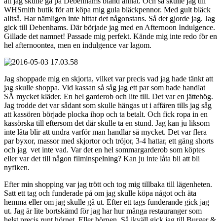
att jag skulle gå på Debenhams bland annat. Och så skulle jag till
WHSmith butik för att köpa mig gula bläckpennor. Med gult bläck
alltså. Har nämligen inte hittat det någonstans. Så det gjorde jag. Jag
gick till Debenhams. Där började jag med en Afternoon Indulgence.
Gillade det namnet! Passade mig perfekt. Kände mig inte redo för en
hel afternoontea, men en indulgence var lagom.
Jag shoppade mig en skjorta, vilket var precis vad jag hade tänkt att
jag skulle shoppa. Vid kassan så såg jag ett par som hade handlat
SÅ mycket kläder. En hel garderob och lite till. Det var en jättehög.
Jag trodde det var sådant som skulle hängas ut i affären tills jag såg
att kassören började plocka ihop och ta betalt. Och fick ropa in en
kassörska till eftersom det där skulle ta en stund. Jag kan ju liksom
inte låta blir att undra varför man handlar så mycket. Det var flera
par byxor, massor med skjortor och tröjor, 3-4 hattar, ett gäng shorts
och jag vet inte vad. Var det en hel sommargarderob som köptes
eller var det till någon filminspelning? Kan ju inte låta bli att bli
nyfiken.
Efter min shopping var jag trött och tog mig tillbaka till lägenheten.
Satt ett tag och funderade på om jag skulle köpa något och äta
hemma eller om jag skulle gå ut. Efter ett tags funderande gick jag
ut. Jag är lite bortskämd för jag har hur många restauranger som
helst precis runt hörnet. Eller hörnen. Så ikväll gick jag till Burger &