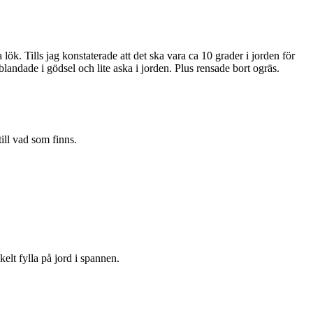
ta lök. Tills jag konstaterade att det ska vara ca 10 grader i jorden för
s blandade i gödsel och lite aska i jorden. Plus rensade bort ogräs.
till vad som finns.
elt fylla på jord i spannen.