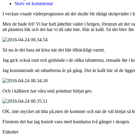
Skriv en kommentar
I veckan visade väderprognosen att det skulle bli riktigt skräpväder i h
Men de hade fel! Vi har haft jättefint väder i helgen, förutom att det vari
att plantera lök och det har vi då rakt inte. Här är kallt. Så det blev li
Så nu är det bara att köra när det blir tillräckligt varmt.
Jag gick också runt och gödslade i de olika rabatterna, rensade lite i kry
Jag konstaterade att rabarberna är på gång. Det är kallt här så de ligger
Och i källaren har våra små potatisar börjat gro.
OK, inte mycket att titta på,men de kommer och när de väl börjat så br
Förutom det har jag hunnit vara med hundarna två gånger i skogen.
Etiketter