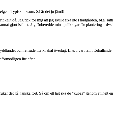
elgen. Typiskt liksom. Så är det ju jämt!!
t kallt då. Jag fick för mig att jag skulle fixa lite i trädgården, bl.a. sät
te annat gjort istället. Jag förberedde mina pallkragar för plantering – dv
ddlandet och rensade lite kirskål överlag. Lite. I vart fall i förhållande 
 förmodligen lite efter.
ukar det gå ganska fort. Så om ett tag ska de ”kupas” genom att helt enk