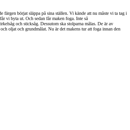
 färgen börjat släppa på sina ställen. Vi kände att nu måste vi ta tag i
e får vi byta ut. Och sedan får maken foga. Inte så
d cirkelsåg och sticksåg. Dessutom ska stolparna målas. De är av
el och oljat och grundmålat. Nu är det makens tur att foga innan den