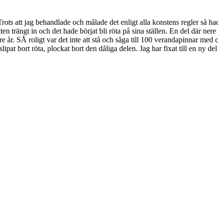
rots att jag behandlade och målade det enligt alla konstens regler så hade
atten trängt in och det hade börjat bli röta på sina ställen. En del där ner
re år. SÅ roligt var det inte att stå och såga till 100 verandapinnar me
lipat bort röta, plockat bort den dåliga delen. Jag har fixat till en ny d