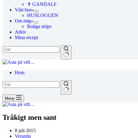
✝ GANDALF
Vårt hus
HUSLOGGEN
Om mig
Roliga strips
Arkiv
Mina recept
Hem
Meny
Tråkigt men sant
8 juli 2015
Veranda