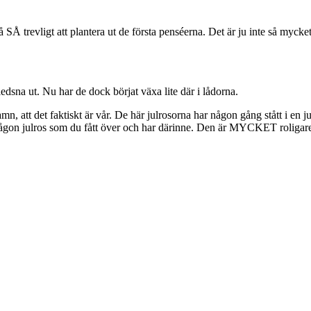
å SÅ trevligt att plantera ut de första penséerna. Det är ju inte så mycke
ledsna ut. Nu har de dock börjat växa lite där i lådorna.
namn, att det faktiskt är vår. De här julrosorna har någon gång stått i en
n julros som du fått över och har därinne. Den är MYCKET roligare att 