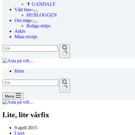
✝ GANDALF
Vårt hus
HUSLOGGEN
Om mig
Roliga strips
Arkiv
Mina recept
Hem
Meny
Lite, lite vårfix
9 april 2015
Livet