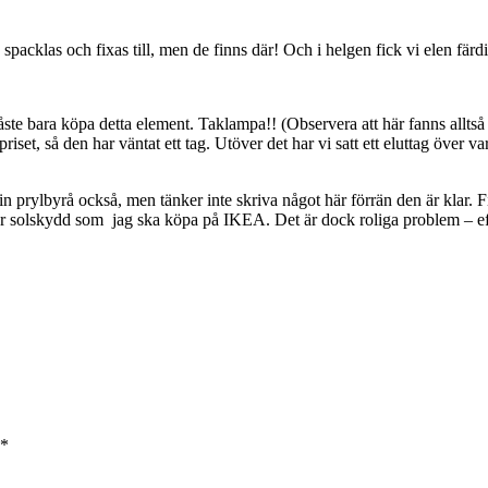
spacklas och fixas till, men de finns där! Och i helgen fick vi elen färd
ste bara köpa detta element. Taklampa!! (Observera att här fanns alltså 
iset, så den har väntat ett tag. Utöver det har vi satt ett eluttag över va
n prylbyrå också, men tänker inte skriva något här förrän den är klar. F
för solskydd som jag ska köpa på IKEA. Det är dock roliga problem – eft
*