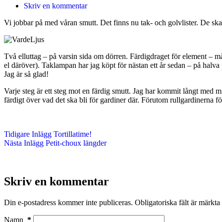
Skriv en kommentar
Vi jobbar på med våran smutt. Det finns nu tak- och golvlister. De ska 
Två elluttag – på varsin sida om dörren. Färdigdraget för element – må
el däröver). Taklampan har jag köpt för nästan ett år sedan – på halva pr
Jag är så glad!
Varje steg är ett steg mot en färdig smutt. Jag har kommit långt med mi
färdigt över vad det ska bli för gardiner där. Förutom rullgardinerna 
Tidigare
Inlägg
Tortillatime!
Nästa
Inlägg
Petit-choux längder
Skriv en kommentar
Din e-postadress kommer inte publiceras.
Obligatoriska fält är märkta
Namn
*