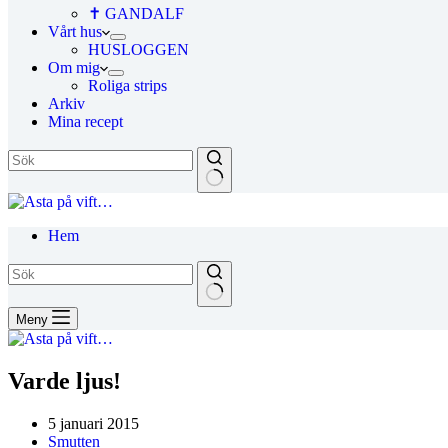
✝ GANDALF
Vårt hus
HUSLOGGEN
Om mig
Roliga strips
Arkiv
Mina recept
Hem
Meny
Varde ljus!
5 januari 2015
Smutten