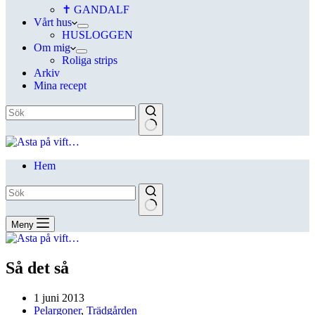
✝ GANDALF
Vårt hus
HUSLOGGEN
Om mig
Roliga strips
Arkiv
Mina recept
Hem
Meny
Så det så
1 juni 2013
Pelargoner
,
Trädgården