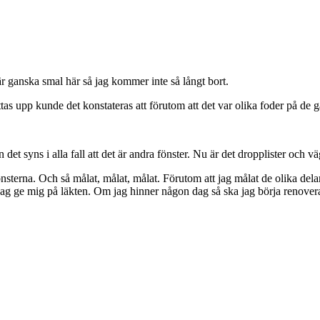
 är ganska smal här så jag kommer inte så långt bort.
ättas upp kunde det konstateras att förutom att det var olika foder på de 
det syns i alla fall att det är andra fönster. Nu är det dropplister och 
 fönsterna. Och så målat, målat, målat. Förutom att jag målat de olika delar
jag ge mig på läkten. Om jag hinner någon dag så ska jag börja renovera