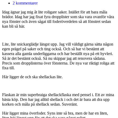
2 kommentarer
Idag ägnar jag mig åt lite roligare saker. Istället för att bara måla
brädor. Idag har jag fixat fyra dropplister som ska vara ovanför våra
nya fönster och även sågat till foderöverdelen så att fönstret sedan
kan bli så här.
Lite, lite snickarglädje längst upp. Jag vill väldigt gärna sätta någon
egen prägel på saker och ting också. Och så har vi bestämt att
kassera alla gamla underliggarna och har beställt nya på ett hyvleri.
Så är det bestämt också. Så nu skippar jag att renovera sådana.
Precis som dropplisterna över fönsterna. De nya var riktigt roliga att
fixa till.
Här ligger de och ska shellackas lite.
Flaskan är min superbraiga shellackflaska med pensel i. Ett av mina
bästa köp. Den har jag alltid shellack i och det är bara att dra upp
korken och måla på shellack sedan. Suveränt.
Här ligger mina överfoder. Syns inte så bra, men de har en liten,
liten böj längst upp för att det ska vara något roligt.