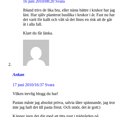
16 juni 2010/08:20
Svara
Ibland trivs de lika bra, eller nästa bättre i krukor har jag
läst. Har själv planterat basilika i krukor i år. Fast nu har
det varit för kallt och vått så det finns en risk att de går
åt i alla fall.
Klart du får länka.
Ankan
17 juni 2010/16:37
Svara
Vilken trevlig blogg du har!
Pastan måste jag absolut pröva, salvia låter spännande, jag tror
inte jag haft det till pasta förut. Och smör, det är gott:)
Känner igen det där med att titta runt i trädgården på