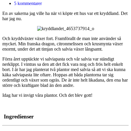
5 kommentarer
En av sakerna jag ville ha när vi köpte ett hus var ett kryddland. Det
har jag nu.
Och kryddväxter växer fort. Framförallt de man inte använder så
mycket. Min franska dragon, citronmelissen och krusmynta växer
enormt, under det att timjan och salvia växer långsamt.
Förra året upptäckte vi salviapasta och vår salvia var ständigt
nerklippt. I vintras sa den att det fick vara nog och frös helt enkelt
bort. I år har jag planterat två plantor med salvia så att vi ska kunna
käka salviapasta lite oftare. Hoppas att båda plantorna tar sig
ordentligt och växer som ogräs. De är inte helt likadana, den ena har
större och kraftigare blad än den andre.
Idag har vi invigt våra plantor. Och det blev gott!
Ingredienser