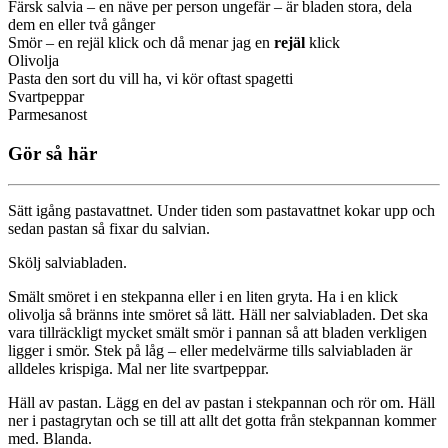
Färsk salvia – en näve per person ungefär – är bladen stora, dela
dem en eller två gånger
Smör – en rejäl klick och då menar jag en
rejäl
klick
Olivolja
Pasta den sort du vill ha, vi kör oftast spagetti
Svartpeppar
Parmesanost
Gör så här
Sätt igång pastavattnet. Under tiden som pastavattnet kokar upp och
sedan pastan så fixar du salvian.
Skölj salviabladen.
Smält smöret i en stekpanna eller i en liten gryta. Ha i en klick
olivolja så bränns inte smöret så lätt. Häll ner salviabladen. Det ska
vara tillräckligt mycket smält smör i pannan så att bladen verkligen
ligger i smör. Stek på låg – eller medelvärme tills salviabladen är
alldeles krispiga. Mal ner lite svartpeppar.
Häll av pastan. Lägg en del av pastan i stekpannan och rör om. Häll
ner i pastagrytan och se till att allt det gotta från stekpannan kommer
med. Blanda.