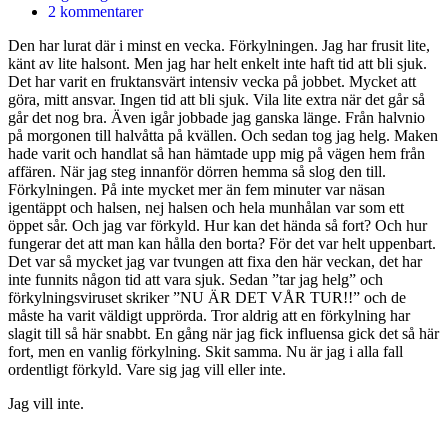
2 kommentarer
Den har lurat där i minst en vecka. Förkylningen. Jag har frusit lite,
känt av lite halsont. Men jag har helt enkelt inte haft tid att bli sjuk.
Det har varit en fruktansvärt intensiv vecka på jobbet. Mycket att
göra, mitt ansvar. Ingen tid att bli sjuk. Vila lite extra när det går så
går det nog bra. Även igår jobbade jag ganska länge. Från halvnio
på morgonen till halvåtta på kvällen. Och sedan tog jag helg. Maken
hade varit och handlat så han hämtade upp mig på vägen hem från
affären. När jag steg innanför dörren hemma så slog den till.
Förkylningen. På inte mycket mer än fem minuter var näsan
igentäppt och halsen, nej halsen och hela munhålan var som ett
öppet sår. Och jag var förkyld. Hur kan det hända så fort? Och hur
fungerar det att man kan hålla den borta? För det var helt uppenbart.
Det var så mycket jag var tvungen att fixa den här veckan, det har
inte funnits någon tid att vara sjuk. Sedan ”tar jag helg” och
förkylningsviruset skriker ”NU ÄR DET VÅR TUR!!” och de
måste ha varit väldigt upprörda. Tror aldrig att en förkylning har
slagit till så här snabbt. En gång när jag fick influensa gick det så här
fort, men en vanlig förkylning. Skit samma. Nu är jag i alla fall
ordentligt förkyld. Vare sig jag vill eller inte.
Jag vill inte.