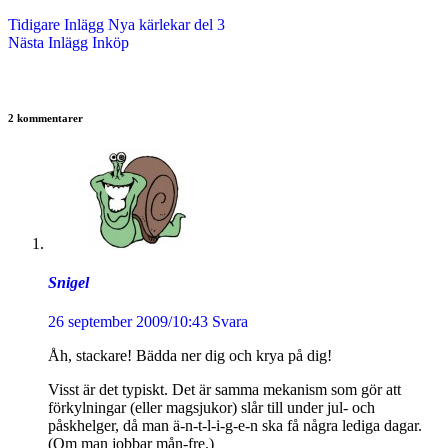
Tidigare
Inlägg
Nya kärlekar del 3
Nästa
Inlägg
Inköp
2 kommentarer
Snigel
26 september 2009/10:43
Svara
Åh, stackare! Bädda ner dig och krya på dig!
Visst är det typiskt. Det är samma mekanism som gör att
förkylningar (eller magsjukor) slår till under jul- och
påskhelger, då man ä-n-t-l-i-g-e-n ska få några lediga dagar.
(Om man jobbar mån-fre.)