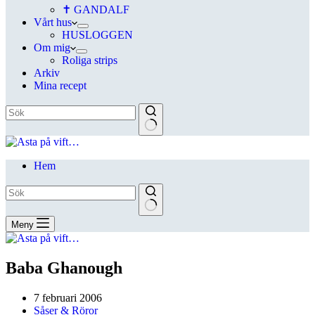
✝ GANDALF
Vårt hus
HUSLOGGEN
Om mig
Roliga strips
Arkiv
Mina recept
Hem
Meny
Baba Ghanough
7 februari 2006
Såser & Röror