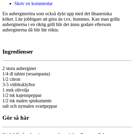
Skriv en kommentar
En aubergineröra som också dykt upp med det libanesiska
köket. Lite jobbigare att göra än t.ex. hummus. Kan man grilla
auberginerna i en riktig grill blir det ännu godare eftersom
auberginerna då blir lite rökta.
Ingredienser
2 stora auberginer
1/4 dl tahini (sesampasta)
1/2 citron
3-5 vitlöksklyftor
1 msk olivolja
1/2 tsk kajennpeppar
1/2 tsk malen spiskummin
salt och nymalen svartpeppar
Gör så här