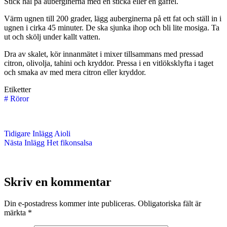
Stick hål på auberginerna med en sticka eller en gaffel.
Värm ugnen till 200 grader, lägg auberginerna på ett fat och ställ in i
ugnen i cirka 45 minuter. De ska sjunka ihop och bli lite mosiga. Ta
ut och skölj under kallt vatten.
Dra av skalet, kör innanmätet i mixer tillsammans med pressad
citron, olivolja, tahini och kryddor. Pressa i en vitlöksklyfta i taget
och smaka av med mera citron eller kryddor.
Etiketter
#
Röror
Tidigare
Inlägg
Aioli
Nästa
Inlägg
Het fikonsalsa
Skriv en kommentar
Din e-postadress kommer inte publiceras.
Obligatoriska fält är
märkta
*