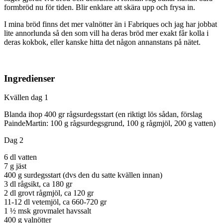
formbröd nu för tiden. Blir enklare att skära upp och frysa in.
I mina bröd finns det mer valnötter än i Fabriques och jag har jobbat
lite annorlunda så den som vill ha deras bröd mer exakt får kolla i
deras kokbok, eller kanske hitta det någon annanstans på nätet.
Ingredienser
Kvällen dag 1
Blanda ihop 400 gr rågsurdegsstart (en riktigt lös sådan, förslag
PaindeMartin: 100 g rågsurdegsgrund, 100 g rågmjöl, 200 g vatten)
Dag 2
6 dl vatten
7 g jäst
400 g surdegsstart (dvs den du satte kvällen innan)
3 dl rågsikt, ca 180 gr
2 dl grovt rågmjöl, ca 120 gr
11-12 dl vetemjöl, ca 660-720 gr
1 ½ msk grovmalet havssalt
400 g valnötter