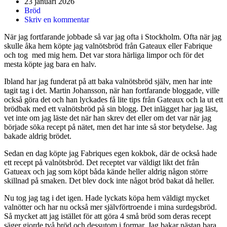
23 januari 2026
Bröd
Skriv en kommentar
När jag fortfarande jobbade så var jag ofta i Stockholm. Ofta när jag
skulle åka hem köpte jag valnötsbröd från Gateaux eller Fabrique
och tog med mig hem. Det var stora härliga limpor och för det
mesta köpte jag bara en halv.
Ibland har jag funderat på att baka valnötsbröd själv, men har inte
tagit tag i det. Martin Johansson, när han fortfarande bloggade, ville
också göra det och han lyckades få lite tips från Gateaux och la ut ett
brödbak med ett valnötsbröd på sin blogg. Det inlägget har jag läst,
vet inte om jag läste det när han skrev det eller om det var när jag
började söka recept på nätet, men det har inte så stor betydelse. Jag
bakade aldrig brödet.
Sedan en dag köpte jag Fabriques egen kokbok, där de också hade
ett recept på valnötsbröd. Det receptet var väldigt likt det från
Gatueax och jag som köpt båda kände heller aldrig någon större
skillnad på smaken. Det blev dock inte något bröd bakat då heller.
Nu tog jag tag i det igen. Hade lyckats köpa hem väldigt mycket
valnötter och har nu också mer självförtroende i mina surdegsbröd.
Så mycket att jag istället för att göra 4 små bröd som deras recept
säger gjorde två bröd och dessutom i formar. Jag bakar nästan bara