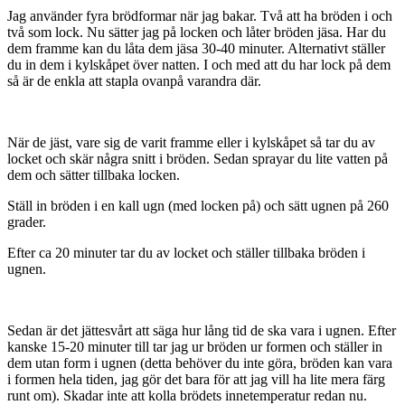
Jag använder fyra brödformar när jag bakar. Två att ha bröden i och
två som lock. Nu sätter jag på locken och låter bröden jäsa. Har du
dem framme kan du låta dem jäsa 30-40 minuter. Alternativt ställer
du in dem i kylskåpet över natten. I och med att du har lock på dem
så är de enkla att stapla ovanpå varandra där.
När de jäst, vare sig de varit framme eller i kylskåpet så tar du av
locket och skär några snitt i bröden. Sedan sprayar du lite vatten på
dem och sätter tillbaka locken.
Ställ in bröden i en kall ugn (med locken på) och sätt ugnen på 260
grader.
Efter ca 20 minuter tar du av locket och ställer tillbaka bröden i
ugnen.
Sedan är det jättesvårt att säga hur lång tid de ska vara i ugnen. Efter
kanske 15-20 minuter till tar jag ur bröden ur formen och ställer in
dem utan form i ugnen (detta behöver du inte göra, bröden kan vara
i formen hela tiden, jag gör det bara för att jag vill ha lite mera färg
runt om). Skadar inte att kolla brödets innetemperatur redan nu.