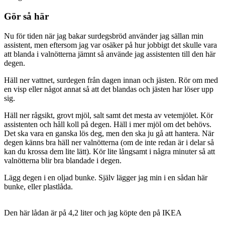
Gör så här
Nu för tiden när jag bakar surdegsbröd använder jag sällan min
assistent, men eftersom jag var osäker på hur jobbigt det skulle vara
att blanda i valnötterna jämnt så använde jag assistenten till den här
degen.
Häll ner vattnet, surdegen från dagen innan och jästen. Rör om med
en visp eller något annat så att det blandas och jästen har löser upp
sig.
Häll ner rågsikt, grovt mjöl, salt samt det mesta av vetemjölet. Kör
assistenten och håll koll på degen. Häll i mer mjöl om det behövs.
Det ska vara en ganska lös deg, men den ska ju gå att hantera. När
degen känns bra häll ner valnötterna (om de inte redan är i delar så
kan du krossa dem lite lätt). Kör lite långsamt i några minuter så att
valnötterna blir bra blandade i degen.
Lägg degen i en oljad bunke. Själv lägger jag min i en sådan här
bunke, eller plastlåda.
Den här lådan är på 4,2 liter och jag köpte den på IKEA