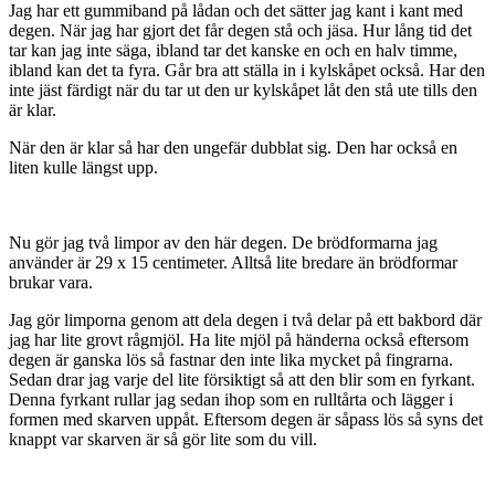
Jag har ett gummiband på lådan och det sätter jag kant i kant med
degen. När jag har gjort det får degen stå och jäsa. Hur lång tid det
tar kan jag inte säga, ibland tar det kanske en och en halv timme,
ibland kan det ta fyra. Går bra att ställa in i kylskåpet också. Har den
inte jäst färdigt när du tar ut den ur kylskåpet låt den stå ute tills den
är klar.
När den är klar så har den ungefär dubblat sig. Den har också en
liten kulle längst upp.
Nu gör jag två limpor av den här degen. De brödformarna jag
använder är 29 x 15 centimeter. Alltså lite bredare än brödformar
brukar vara.
Jag gör limporna genom att dela degen i två delar på ett bakbord där
jag har lite grovt rågmjöl. Ha lite mjöl på händerna också eftersom
degen är ganska lös så fastnar den inte lika mycket på fingrarna.
Sedan drar jag varje del lite försiktigt så att den blir som en fyrkant.
Denna fyrkant rullar jag sedan ihop som en rulltårta och lägger i
formen med skarven uppåt. Eftersom degen är såpass lös så syns det
knappt var skarven är så gör lite som du vill.