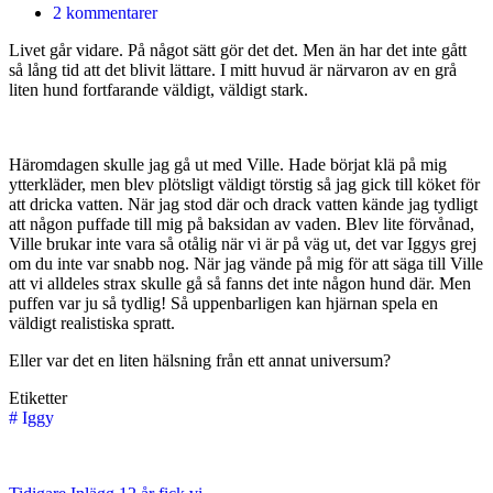
2 kommentarer
Livet går vidare. På något sätt gör det det. Men än har det inte gått
så lång tid att det blivit lättare. I mitt huvud är närvaron av en grå
liten hund fortfarande väldigt, väldigt stark.
Häromdagen skulle jag gå ut med Ville. Hade börjat klä på mig
ytterkläder, men blev plötsligt väldigt törstig så jag gick till köket för
att dricka vatten. När jag stod där och drack vatten kände jag tydligt
att någon puffade till mig på baksidan av vaden. Blev lite förvånad,
Ville brukar inte vara så otålig när vi är på väg ut, det var Iggys grej
om du inte var snabb nog. När jag vände på mig för att säga till Ville
att vi alldeles strax skulle gå så fanns det inte någon hund där. Men
puffen var ju så tydlig! Så uppenbarligen kan hjärnan spela en
väldigt realistiska spratt.
Eller var det en liten hälsning från ett annat universum?
Etiketter
#
Iggy