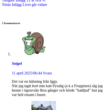
Tidigare
Inlägg
12 år fick vi
Nästa
Inlägg
Livet går vidare
2 kommentarer
Snigel
11 april 2025/06:44
Svara
Det var en hälsning från Iggy.
När jag tagit bort min katt Pyralig (a k a Froppisen) såg jag
henne i ögonvrån flera gånger och hörde ”kattljud” fast jag
var helt ensam i huset.