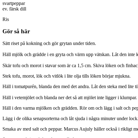
svartpeppar
ev. färsk dill
Ris
Gör så här
Sätt riset på kokning och gör grytan under tiden.
Häll mjölk och grädde i en gryta och värm upp vätskan. Låt den inte 
Skär tofu och morot i stavar som är ca 1,5 cm. Skiva löken och finhac
Stek tofu, morot, lök och vitlök i lite olja tills löken börjar mjukna.
Häll i tomatpurén, blanda den med det andra. Låt den steka med lite till
Häll i vetemjölet och blanda ner det så att mjölet inte ligger i klumpar.
Häll i den varma mjölken och grädden. Rör om och lägg i salt och pe
Lägg i de olika senapsorterna och låt sjuda i några minuter under lock
Smaka av med salt och peppar. Marcus Aujuly häller också i rikligt med f