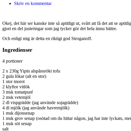
Skriv en kommentar
Okej, det här ser kanske inte så aptitligt ut, svårt att få det att se ap
gjort en del justeringar som jag tycker gör det hela ännu bättre.
Och enligt mig är detta en riktigt god Stroganoff.
Ingredienser
4 portioner
2 x 230g Yipin alspånsrökt tofu
2 gula lökar (alt en stor)
1 stor morot
2 klyftor vitlök
3 msk tomatpuré
2 msk vetemjöl
2 dl vispgrädde (jag använde sojagrädde)
4 dl mjölk (jag använde havremjölk)
1 msk dijonsenap
1 msk grov senap (osötad om du hittar någon, jag har inte lyckats, me
1 msk söt senap
salt