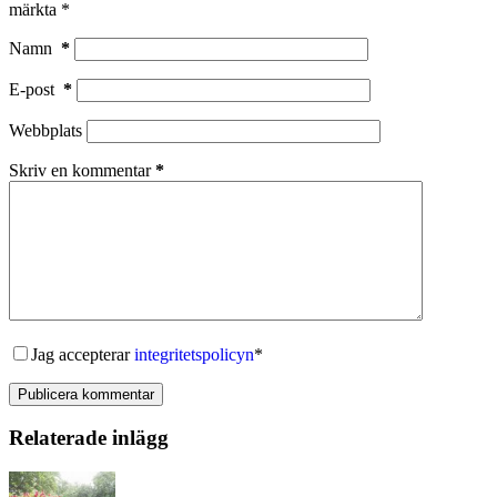
märkta
*
Namn
*
E-post
*
Webbplats
Skriv en kommentar
*
Jag accepterar
integritetspolicyn
*
Publicera kommentar
Relaterade inlägg