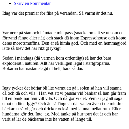
Skriv en kommentar
Idag var det premiär för fika på verandan. Så varmt är det nu.
Var nere på stan och hämtade mitt pass (snacka om att se ut som en
förrymd fånge eller nåt) och stack då inom Espressohouse och köpte
deras morotsmuffins. Den är så himla god. Och med en hemmagjord
latte så blev det här riktigt lyxigt.
Sedan i måndags (då värmen kom ordentligt) så har det bara
exploderat i naturen. Allt har verkligen legat i startgroparna.
Bokarna har nästan slagit ut helt, bara så där.
Iggy tycker det börjar bli lite varmt att gå i solen så han vill stanna
då och då och vila. Han vet att vi pausar vid bänkar så han går fram
till en bänk när han vill vila. Och då gör vi det. Vem är jag att säga
emot en liten Iggy? Och än så länge är där vatten även i de mindre
bäckarna så vi går och dricker också med jämna mellanrum. Eller
hundarna gör det. Inte jag. Med tanke på hur torrt det är och har
varit så lär de bäckarna inte ha vatten så länge till.