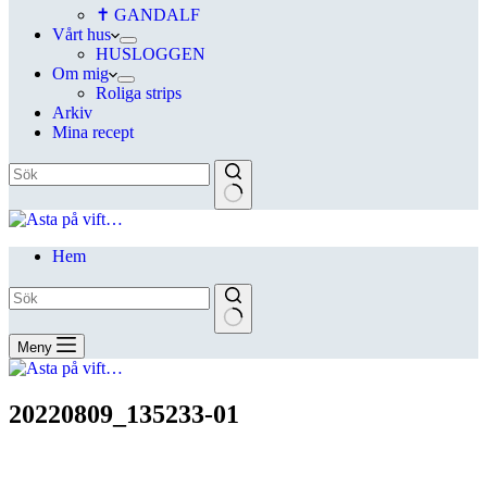
✝ GANDALF
Vårt hus
HUSLOGGEN
Om mig
Roliga strips
Arkiv
Mina recept
Hem
Meny
20220809_135233-01