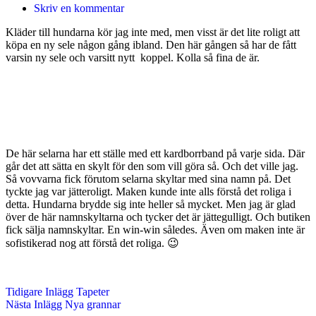
Skriv en kommentar
Kläder till hundarna kör jag inte med, men visst är det lite roligt att
köpa en ny sele någon gång ibland. Den här gången så har de fått
varsin ny sele och varsitt nytt koppel. Kolla så fina de är.
De här selarna har ett ställe med ett kardborrband på varje sida. Där
går det att sätta en skylt för den som vill göra så. Och det ville jag.
Så vovvarna fick förutom selarna skyltar med sina namn på. Det
tyckte jag var jätteroligt. Maken kunde inte alls förstå det roliga i
detta. Hundarna brydde sig inte heller så mycket. Men jag är glad
över de här namnskyltarna och tycker det är jättegulligt. Och butiken
fick sälja namnskyltar. En win-win således. Även om maken inte är
sofistikerad nog att förstå det roliga. 😉
Tidigare
Inlägg
Tapeter
Nästa
Inlägg
Nya grannar