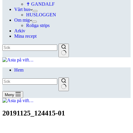
✝ GANDALF
Vårt hus
HUSLOGGEN
Om mig
Roliga strips
Arkiv
Mina recept
Hem
Meny
20191125_124415-01