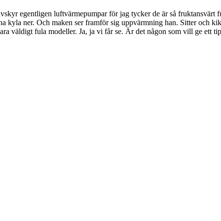
avskyr egentligen luftvärmepumpar för jag tycker de är så fruktansvärt f
nna kyla ner. Och maken ser framför sig uppvärmning han. Sitter och kikar
ra väldigt fula modeller. Ja, ja vi får se. Är det någon som vill ge ett 