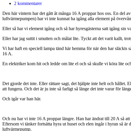
2 kommentarer
Den här vintern har det gått åt många 16 A proppar hos oss. En del av v
luftvärmepumpen) har vi inte kunnat ha igång alla element på övervån
Eller så har vi element igång och så har hyresgästerna satt igång sin 
Eller har jag suttit i smutten och målat lite. Tyckt att det varit kallt, t
Vi har haft en speciell lampa tänd här hemma för när den har släckts så 
16 A.
En elektriker kom hit och ledde om lite el och så skulle vi köra lite oc
Det gjorde det inte. Eller rättare sagt, det hjälpte inte helt och hålle
att fungera. Och det är ju inte så farligt så länge det inte varar för lä
Och igår var han här.
Och nu har vi inte 16 A proppar längre. Han har ändrat till 20 A så att
Eftersom vi tänker fortsätta hyra ut huset och elen ingår i hyran så är 
luftvärmepump.