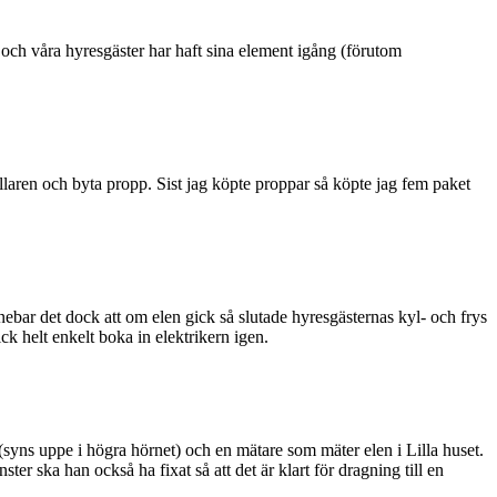
t och våra hyresgäster har haft sina element igång (förutom
källaren och byta propp. Sist jag köpte proppar så köpte jag fem paket
innebar det dock att om elen gick så slutade hyresgästernas kyl- och frys
ick helt enkelt boka in elektrikern igen.
 (syns uppe i högra hörnet) och en mätare som mäter elen i Lilla huset.
er ska han också ha fixat så att det är klart för dragning till en