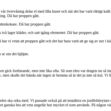
år övervåning delar el med lilla huset och när det har varit riktigt kall
ing. Då har proppen gått.
vattenkokare. Då har proppen gått.
rots två lager kläder, och satt igång elementet. Då har proppen gått.
har vi vetat att proppen gått och det har bara varit att ge sig av ner i 
h se om det hjälpte.
t. Elen gick fortfarande, men inte lika ofta. Så som elen var dragen nu så 
nge, men skulle det hända när ingen är hemma så är det ju inte så kul. Vi f
 elen ska orka med. Vi passade också på att installera en jordfelsbrytare
det ganska bra att veta ungefär hur mycket el som används. På någon vänst