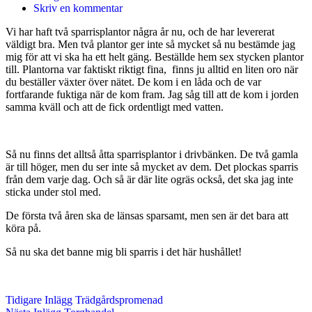
Skriv en kommentar
Vi har haft två sparrisplantor några år nu, och de har levererat
väldigt bra. Men två plantor ger inte så mycket så nu bestämde jag
mig för att vi ska ha ett helt gäng. Beställde hem sex stycken plantor
till. Plantorna var faktiskt riktigt fina, finns ju alltid en liten oro när
du beställer växter över nätet. De kom i en låda och de var
fortfarande fuktiga när de kom fram. Jag såg till att de kom i jorden
samma kväll och att de fick ordentligt med vatten.
Så nu finns det alltså åtta sparrisplantor i drivbänken. De två gamla
är till höger, men du ser inte så mycket av dem. Det plockas sparris
från dem varje dag. Och så är där lite ogräs också, det ska jag inte
sticka under stol med.
De första två åren ska de länsas sparsamt, men sen är det bara att
köra på.
Så nu ska det banne mig bli sparris i det här hushållet!
Tidigare
Inlägg
Trädgårdspromenad